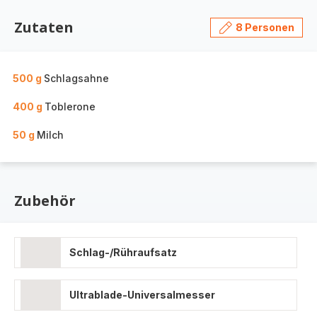
Zutaten
8 Personen
500 g
Schlagsahne
400 g
Toblerone
50 g
Milch
Zubehör
Schlag-/Rühraufsatz
Ultrablade-Universalmesser