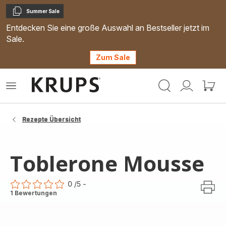
Summer Sale
Kopieren
Entdecken Sie eine große Auswahl an Bestseller jetzt im
Sale.
Zum Sale
Krups
Das
Mein
Mein
Homepage
Menü
Konto
Waren
öffnen
Rezepte Übersicht
Toblerone Mousse
0
/5
-
ratings.0
1 Bewertungen