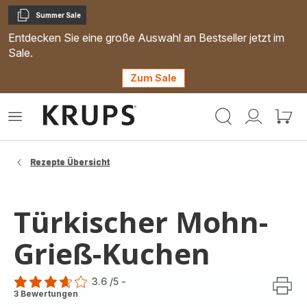
Summer Sale
Kopieren
Entdecken Sie eine große Auswahl an Bestseller jetzt im
Sale.
Zum Sale
Krups
Das
Mein
Mein
Homepage
Menü
Konto
Waren
öffnen
Rezepte Übersicht
Türkischer Mohn-
Grieß-Kuchen
3.6
/5
-
ratings.3.6
3 Bewertungen