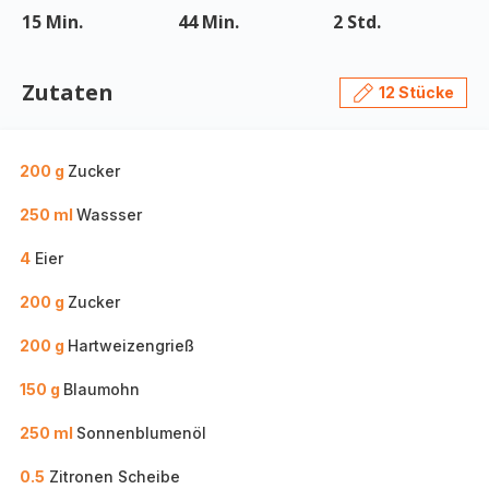
15 Min.
44 Min.
2 Std.
Zutaten
12 Stücke
200 g
Zucker
250 ml
Wassser
4
Eier
200 g
Zucker
200 g
Hartweizengrieß
150 g
Blaumohn
250 ml
Sonnenblumenöl
0.5
Zitronen Scheibe