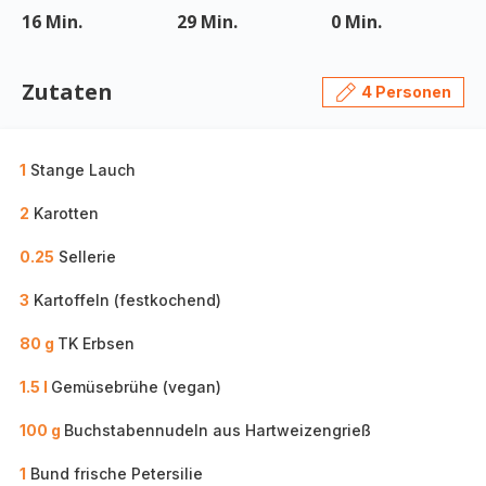
16 Min.
29 Min.
0 Min.
Zutaten
4 Personen
1
Stange Lauch
2
Karotten
0.25
Sellerie
3
Kartoffeln (festkochend)
80 g
TK Erbsen
1.5 l
Gemüsebrühe (vegan)
100 g
Buchstabennudeln aus Hartweizengrieß
1
Bund frische Petersilie