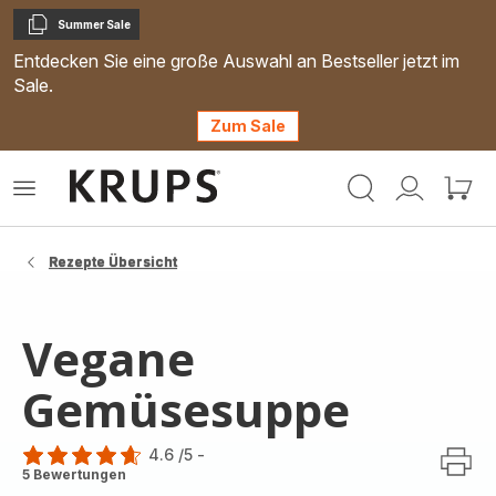
Summer Sale
Kopieren
Entdecken Sie eine große Auswahl an Bestseller jetzt im
Sale.
Zum Sale
Krups
Das
Mein
Mein
Homepage
Menü
Konto
Waren
öffnen
Rezepte Übersicht
Vegane
Gemüsesuppe
4.6
/5
-
ratings.4.6
5 Bewertungen