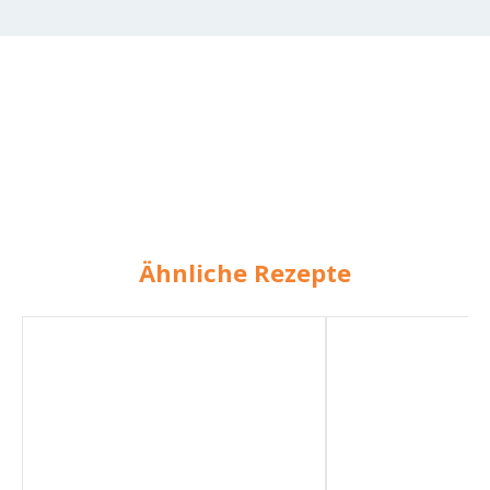
Ähnliche Rezepte
Veganes
Vegane
Gemüsecurry
Möhren-
Ingwer-
Suppe