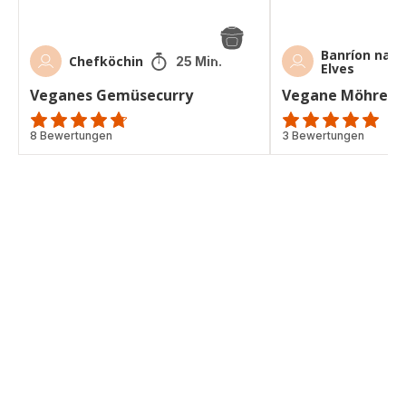
Banríon na
Chefköchin
25 Min.
Elves
Veganes Gemüsecurry
Vegane Möhren-
ratings.4.7
8 Bewertungen
Bewertung
3 Bewertungen
mit
5
Sternen
(Durchschnitt)