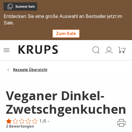
Summer Sale
Kopieren
Entdecken Sie eine große Auswahl an Bestseller jetzt im
Sale.
Zum Sale
Krups
Das
Mein
Mein
Homepage
Menü
Konto
Waren
öffnen
Rezepte Übersicht
Veganer Dinkel-
Zwetschgenkuchen
1
/5
-
Bewertung
2 Bewertungen