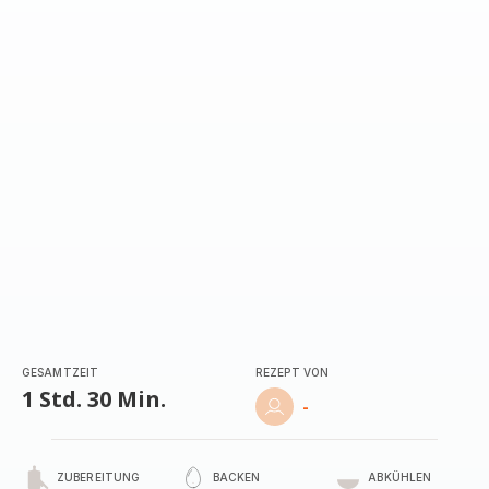
mit
1
Stern
(Durchschnitt)
GESAMTZEIT
REZEPT VON
1 Std. 30 Min.
-
ZUBEREITUNG
BACKEN
ABKÜHLEN