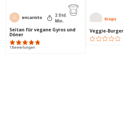
2 Std. 54
encarnito
Krups
Min.
Seitan für vegane Gyros und
Veggie-Burger
Döner
ratings.0
ratings.4.7
1 Bewertungen