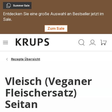
Summer Sale
Kopieren
Entdecken Sie eine große Auswahl an Bestseller jetzt im
Sale.
Zum Sale
Krups
Das
Mein
Mein
Homepage
Menü
Konto
Waren
öffnen
Rezepte Übersicht
Vleisch (Veganer
Fleischersatz)
Seitan