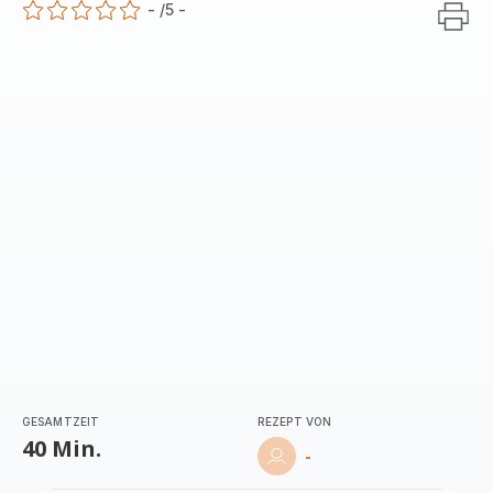
-
/5
-
ratings.0
GESAMTZEIT
REZEPT VON
40 Min.
-