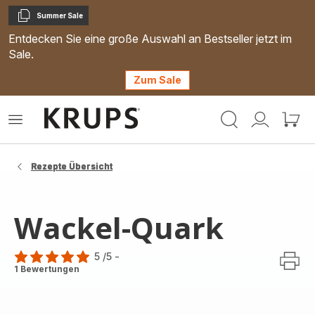
Summer Sale
Kopieren
Entdecken Sie eine große Auswahl an Bestseller jetzt im
Sale.
Zum Sale
Krups
Das
Mein
Mein
Homepage
Menü
Konto
Waren
öffnen
Rezepte Übersicht
Wackel-Quark
5
/5
-
Bewertung
1 Bewertungen
mit
5
Sternen