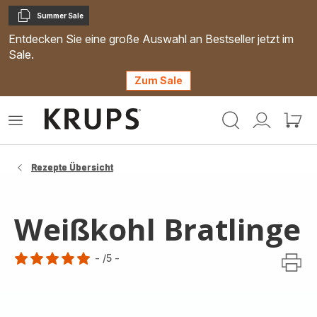
Summer Sale
Kopieren
Entdecken Sie eine große Auswahl an Bestseller jetzt im
Sale.
Zum Sale
Krups
Das
Mein
Mein
Homepage
Menü
Konto
Waren
öffnen
Rezepte Übersicht
Weißkohl Bratlinge
-
/5
-
Bewertung
mit
5
Sternen