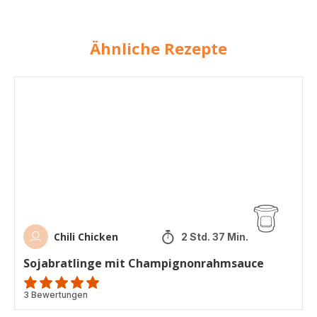
Ähnliche Rezepte
Sojabratlinge
mit
Champignonrahmsauce
Chili Chicken
2 Std. 37 Min.
Sojabratlinge mit Champignonrahmsauce
Bewertung
3 Bewertungen
mit