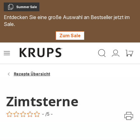
Summer Sale
Kopieren
Entdecken Sie eine große Auswahl an Bestseller jetzt im
Sale.
Zum Sale
Krups
Das
Mein
Mein
Homepage
Menü
Konto
Waren
öffnen
Rezepte Übersicht
Zimtsterne
-
/5
-
ratings.0