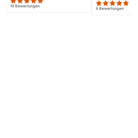
ratings.4.8
19 Bewertungen
ratings.4.8
6 Bewertungen