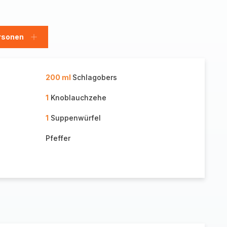
rsonen
en
Personen
hinzufügen
200 ml
Schlagobers
1
Knoblauchzehe
1
Suppenwürfel
Pfeffer