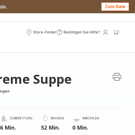
ale.
Zum Sale
Store-Finder
Benötigen Sie Hilfe?
Store-
Benötigen
Mein
Mein
Finder
Sie
Konto
Waren
Hilfe?
Creme Suppe
ungen
ZUBEREITUNG
BACKEN
ABKÜHLEN
6 Min.
52 Min.
0 Min.