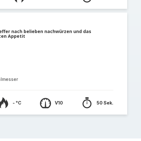
feffer nach belieben nachwürzen und das
en Appetit
almesser
- °C
V10
50 Sek.