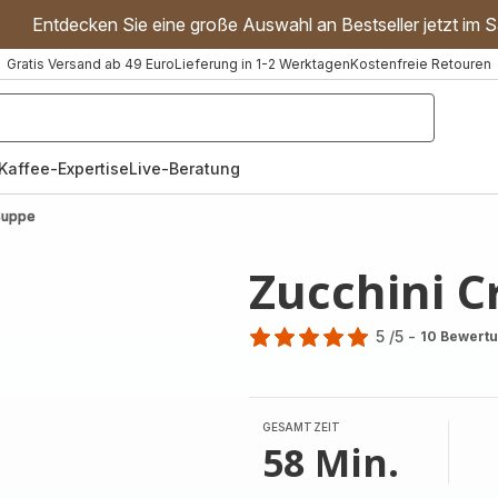
Entdecken Sie eine große Auswahl an Bestseller jetzt im S
Gratis Versand ab 49 Euro
Lieferung in 1-2 Werktagen
Kostenfreie Retouren
"Handmixer","Waffeleisen"]
Kaffee-Expertise
Live-Beratung
Suppe
Zucchini 
5
/5
-
10 Bewert
Bewertung
mit
5
Sternen
GESAMTZEIT
(Durchschnitt)
58 Min.