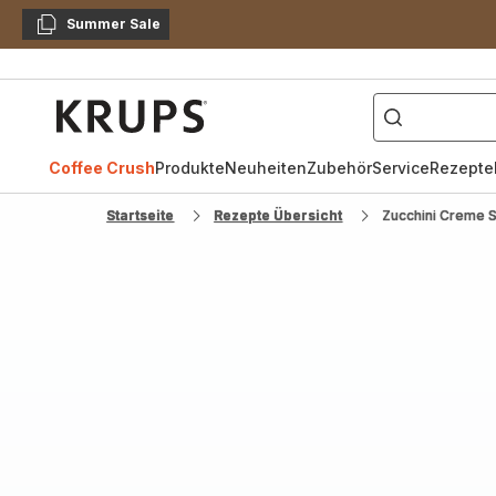
Summer Sale
Kopieren
["Kaffeevollautomat",
Krups
Homepage
Coffee Crush
Produkte
Neuheiten
Zubehör
Service
Rezepte
Startseite
Rezepte Übersicht
Zucchini Creme 