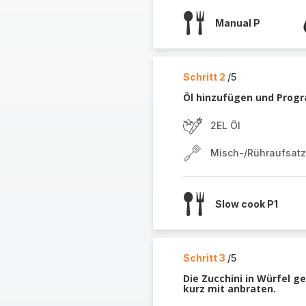
Manual P
Schritt 2
/5
Öl hinzufügen und Prog
2EL Öl
Misch-/Rühraufsatz
Slow cook P1
Schritt 3
/5
Die Zucchini in Würfel g
kurz mit anbraten.