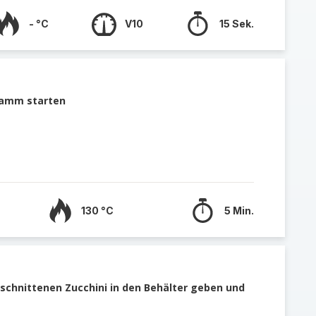
- °C
V10
15 Sek.
ramm starten
130 °C
5 Min.
eschnittenen Zucchini in den Behälter geben und