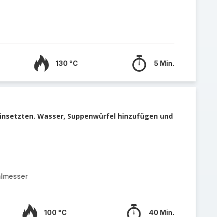
130 °C
5 Min.
insetzten. Wasser, Suppenwürfel hinzufügen und
almesser
100 °C
40 Min.