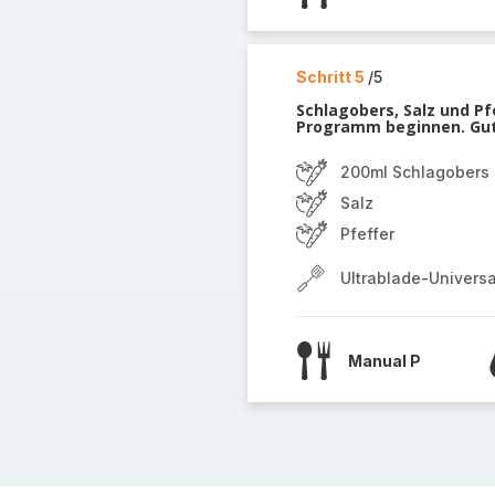
Schritt 5
/5
Schlagobers, Salz und P
Programm beginnen. Gut
200ml Schlagobers
Salz
Pfeffer
Ultrablade-Univers
Manual P