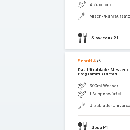
4 Zucchini
Misch-/Rühraufsatz
Slow cook P1
Schritt 4
/5
Das Ultrablade-Messer e
Programm starten.
600ml Wasser
1 Suppenwürfel
Ultrablade-Univers
Soup P1