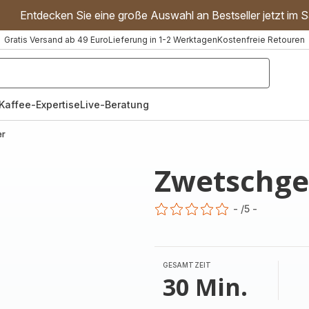
Entdecken Sie eine große Auswahl an Bestseller jetzt im S
Gratis Versand ab 49 Euro
Lieferung in 1-2 Werktagen
Kostenfreie Retouren
"Handmixer","Waffeleisen"]
Kaffee-Expertise
Live-Beratung
er
Zwetschge
-
/5
-
ratings.0
GESAMTZEIT
30 Min.