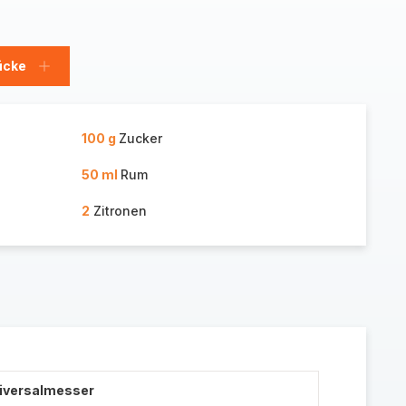
ücke
Stücke
hinzufügen
100 g
Zucker
50 ml
Rum
2
Zitronen
niversalmesser