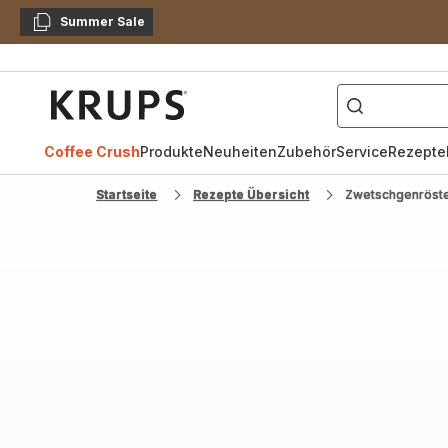
Summer Sale
Kopieren
["Kaffeevollautomat",
Krups
Homepage
Coffee Crush
Produkte
Neuheiten
Zubehör
Service
Rezepte
Startseite
Rezepte Übersicht
Zwetschgenröst