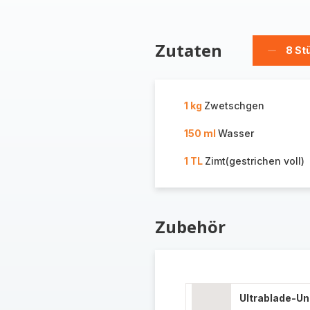
Zutaten
8 St
Stücke
löschen
1 kg
Zwetschgen
150 ml
Wasser
1 TL
Zimt(gestrichen voll)
Zubehör
Ultrablade-U