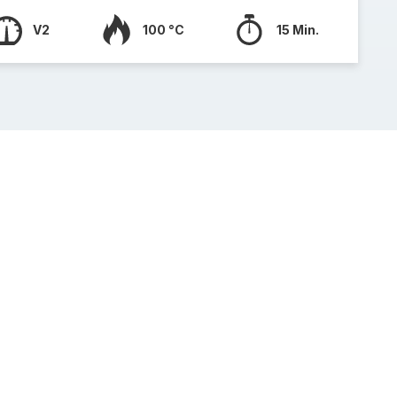
V2
100 °C
15 Min.