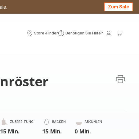
ale.
Zum Sale
Store-Finder
Benötigen Sie Hilfe?
Store-
Benötigen
Mein
Mein
Finder
Sie
Konto
Waren
Hilfe?
nröster
ZUBEREITUNG
BACKEN
ABKÜHLEN
15 Min.
15 Min.
0 Min.