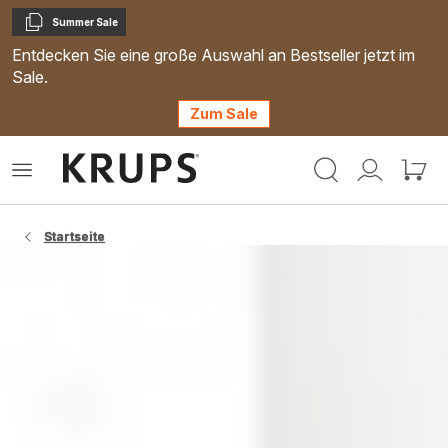
Summer Sale
Kopieren
Entdecken Sie eine große Auswahl an Bestseller jetzt im
Sale.
Zum Sale
Krups
Das
Mein
Mein
Homepage
Menü
Konto
Waren
öffnen
Startseite