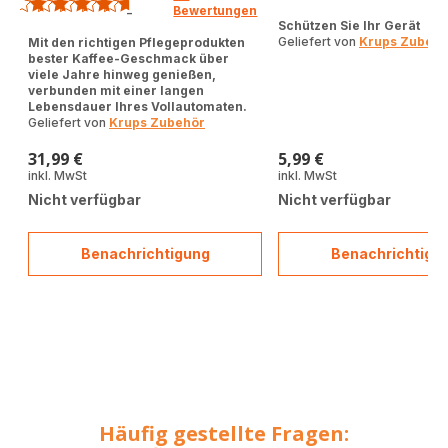
ratings.4.5
Bewertungen
-
ratings.4.6
Schützen Sie Ihr Gerät
Geliefert von
Krups Zubehö
Mit den richtigen Pflegeprodukten
bester Kaffee-Geschmack über
viele Jahre hinweg genießen,
verbunden mit einer langen
Lebensdauer Ihres Vollautomaten.
Geliefert von
Krups Zubehör
31,99 €
5,99 €
Preis
Preis
inkl. MwSt
inkl. MwSt
Nicht verfügbar
Nicht verfügbar
Benachrichtigung
Benachrichtigu
Reinigungsset
Entkal
für
in
Kaffeevollautomaten
Pulve
XS530010
2
Stk.
F054
Häufig gestellte Fragen: