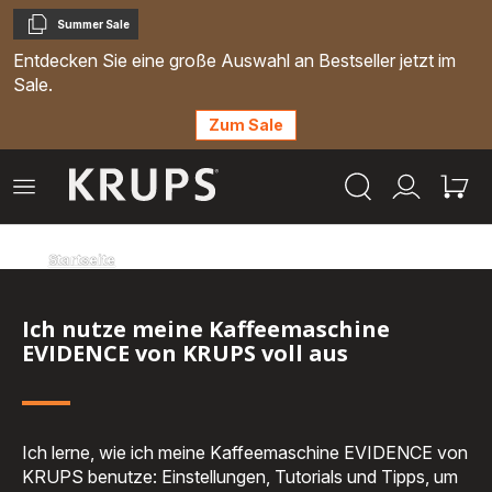
Summer Sale
Kopieren
Entdecken Sie eine große Auswahl an Bestseller jetzt im
Sale.
Zum Sale
Krups
Das
Mein
Mein
Homepage
Menü
Konto
Waren
öffnen
Startseite
Ich nutze meine Kaffeemaschine
EVIDENCE von KRUPS voll aus
Ich lerne, wie ich meine Kaffeemaschine EVIDENCE von
KRUPS benutze: Einstellungen, Tutorials und Tipps, um