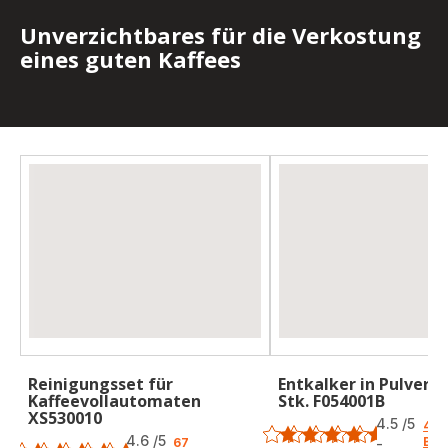
Unverzichtbares für die Verkostung
eines guten Kaffees
Reinigungsset für
Entkalker in Pulverf
Kaffeevollautomaten
Stk. F054001B
Bewertung
XS530010
Bewertung
4.5
/5
49
4.6
/5
Bew
67
-