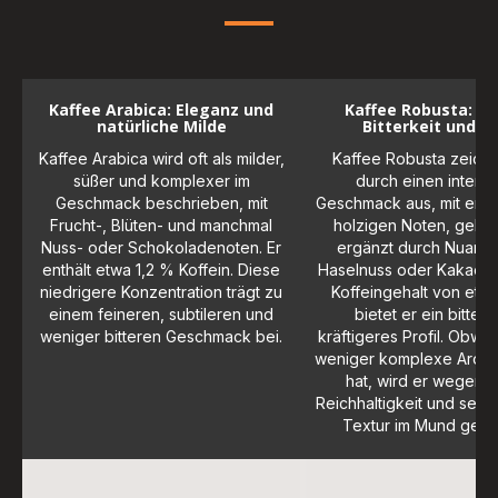
Kaffee Arabica: Eleganz und
Kaffee Robusta: St
natürliche Milde
Bitterkeit und Fü
Kaffee Arabica wird oft als milder,
Kaffee Robusta zeichn
süßer und komplexer im
durch einen intens
Geschmack beschrieben, mit
Geschmack aus, mit erd
Frucht-, Blüten- und manchmal
holzigen Noten, geleg
Nuss- oder Schokoladenoten. Er
ergänzt durch Nuanc
enthält etwa 1,2 % Koffein. Diese
Haselnuss oder Kakao. M
niedrigere Konzentration trägt zu
Koffeingehalt von etw
einem feineren, subtileren und
bietet er ein bittere
weniger bitteren Geschmack bei.
kräftigeres Profil. Obwoh
weniger komplexe Arome
hat, wird er wegen s
Reichhaltigkeit und seine
Textur im Mund gesch