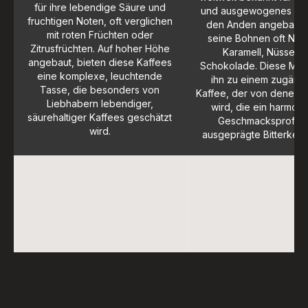
für ihre lebendige Säure und
und ausgewogenes Aro
fruchtigen Noten, oft verglichen
den Anden angebaut, 
mit roten Früchten oder
seine Bohnen oft Not
Zitrusfrüchten. Auf hoher Höhe
Karamell, Nüssen 
angebaut, bieten diese Kaffees
Schokolade. Diese Mil
eine komplexe, leuchtende
ihn zu einem zugängl
Tasse, die besonders von
Kaffee, der von denen 
Liebhabern lebendiger,
wird, die ein harmon
säurehaltiger Kaffees geschätzt
Geschmacksprofil 
wird.
ausgeprägte Bitterkeit