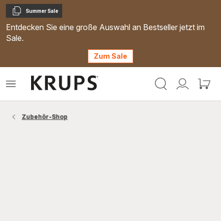
Summer Sale
Kopieren
Entdecken Sie eine große Auswahl an Bestseller jetzt im
Sale.
Zum Sale
Krups
Das
Mein
Mein
Homepage
Menü
Konto
Waren
öffnen
Zubehör-Shop