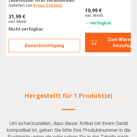
Lebensdauer Ihres Vollautomaten.
Geliefert von
Krups Zubehör
10,99 €
Preis
31,99 €
inkl. MwSt
Preis
inkl. MwSt
verfügbar
Nicht verfügbar
Zum Warenk
Benachrichtigung
hinzufüge
Reinigungsset
für
Kaffeevollautomaten
XS530010
Hergestellt für 1 Produkt(e)
Um sicherzustellen, dass dieser Artikel mit Ihrem Gerät
kompatibel ist, geben Sie bitte Ihre Produktnummer in die
Suchleiste unten ein oder sehen Sie in der Tabelle nach.