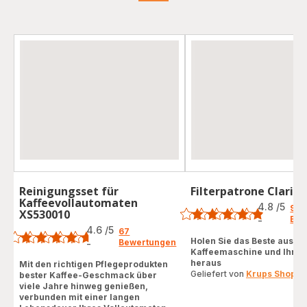
Reinigungsset für
Filterpatrone Claris 
Bewertung
Kaffeevollautomaten
4.8
/5
94
XS530010
Bewertung
Bew
-
ratings.4.8
4.6
/5
67
Holen Sie das Beste aus Ih
Bewertungen
-
ratings.4.6
Kaffeemaschine und Ihrem
heraus
Mit den richtigen Pflegeprodukten
Geliefert von
Krups Shop
bester Kaffee-Geschmack über
viele Jahre hinweg genießen,
verbunden mit einer langen