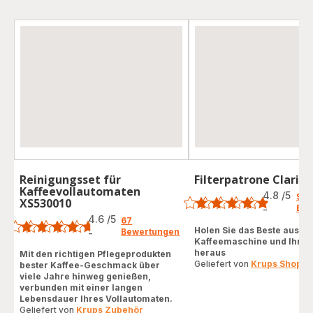
Reinigungsset für
Filterpatrone Claris 
Bewertung
Kaffeevollautomaten
4.8
/5
95
XS530010
Bewertung
Bew
-
ratings.4.8
4.6
/5
67
Holen Sie das Beste aus Ih
Bewertungen
-
ratings.4.6
Kaffeemaschine und Ihrem
heraus
Mit den richtigen Pflegeprodukten
Geliefert von
Krups Shop
bester Kaffee-Geschmack über
viele Jahre hinweg genießen,
verbunden mit einer langen
Lebensdauer Ihres Vollautomaten.
Geliefert von
Krups Zubehör