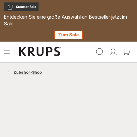
Summer Sale
Kopieren
Entdecken Sie eine große Auswahl an Bestseller jetzt im
Sale.
Zum Sale
Krups
Das
Mein
Mein
Homepage
Menü
Konto
Waren
öffnen
Zubehör-Shop