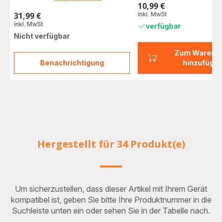
10,99 €
Preis
31,99 €
inkl. MwSt
Preis
inkl. MwSt
verfügbar
Nicht verfügbar
Zum Warenk
Benachrichtigung
hinzufüge
Reinigungsset
für
Kaffeevollautomaten
XS530010
Hergestellt für 34 Produkt(e)
Um sicherzustellen, dass dieser Artikel mit Ihrem Gerät
kompatibel ist, geben Sie bitte Ihre Produktnummer in die
Suchleiste unten ein oder sehen Sie in der Tabelle nach.