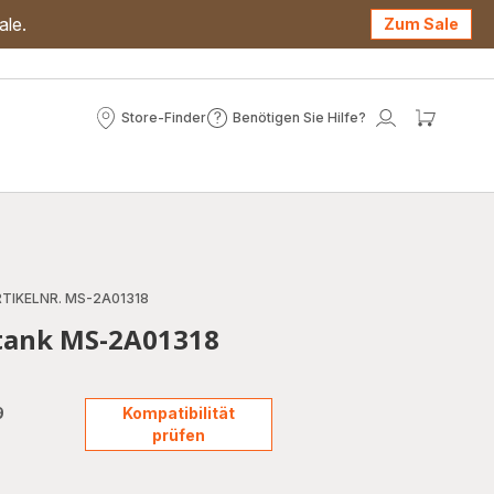
ale.
Zum Sale
Store-Finder
Benötigen Sie Hilfe?
Store-
Benötigen
Mein
Mein
Finder
Sie
Konto
Waren
Hilfe?
TIKELNR. MS-2A01318
rtank MS-2A01318
9
Kompatibilität
prüfen