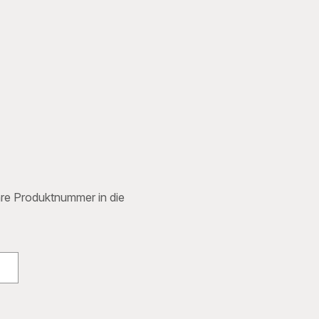
Stk.
F054001B
Ihre Produktnummer in die