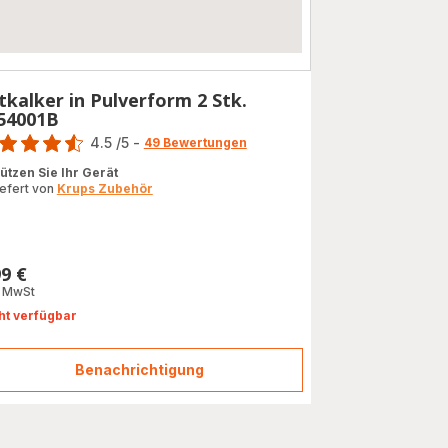
tkalker in Pulverform 2 Stk.
54001B
rtung
4.5
/5
-
49 Bewertungen
ngs.4.5
ützen Sie Ihr Gerät
iefert von
Krups Zubehör
99 €
s
. MwSt
ht verfügbar
Benachrichtigung
Entkalker
in
Pulverform
2