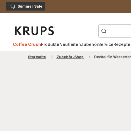
Summer Sale
Kopieren
["Kaffeevollautomat",
Krups
Homepage
Coffee Crush
Produkte
Neuheiten
Zubehör
Service
Rezepte
Startseite
Zubehör-Shop
Deckel für Wassert