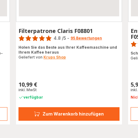
Filterpatrone Claris F08801
En
Bewertung
F0
4.8
/5
-
95 Bewertungen
Bewe
ratings.4.8
Holen Sie das Beste aus Ihrer Kaffeemaschine und
rati
Ihrem Kaffee heraus
e-
Sch
Geliefert von
Krups Shop
Gel
10,99 €
5,
Preis
Prei
inkl. MwSt
inkl
verfügbar
Nic
Zum Warenkorb hinzufügen
ten