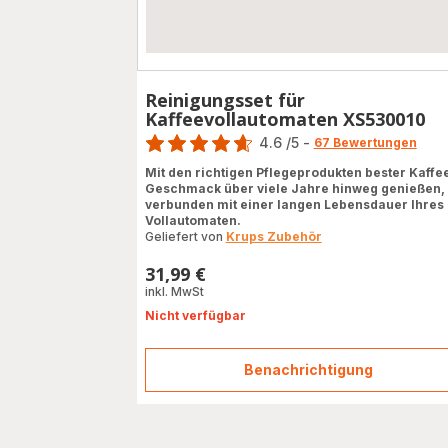
Reinigungsset für
Kaffeevollautomaten XS530010
Bewertung
4.6
/5
-
67 Bewertungen
ratings.4.6
Mit den richtigen Pflegeprodukten bester Kaffe
Geschmack über viele Jahre hinweg genießen,
verbunden mit einer langen Lebensdauer Ihres
Vollautomaten.
Geliefert von
Krups Zubehör
31,99 €
Preis
inkl. MwSt
Nicht verfügbar
Benachrichtigung
Reinigungsset
für
Kaffeevollautoma
XS530010