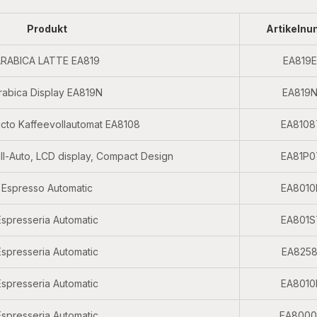
Produkt
Artikeln
RABICA LATTE EA819
EA819E
rabica Display EA819N
EA819N
icto Kaffeevollautomat EA8108
EA8108
Full-Auto, LCD display, Compact Design
EA81P0
Espresso Automatic
EA8010
Espresseria Automatic
EA801S
Espresseria Automatic
EA8258
Espresseria Automatic
EA8010
Espresseria Automatic
EA800