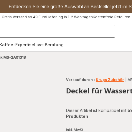
Entdecken Sie eine große Auswahl an Bestseller jetzt im S
Gratis Versand ab 49 Euro
Lieferung in 1-2 Werktagen
Kostenfreie Retouren
"Handmixer","Waffeleisen"]
Kaffee-Expertise
Live-Beratung
ank MS-2A01318
Verkauf durch :
Krups Zubehör
|
AR
Deckel für Wasse
Dieser Artikel ist kompatibel mit
5
Produkten
inkl. MwSt