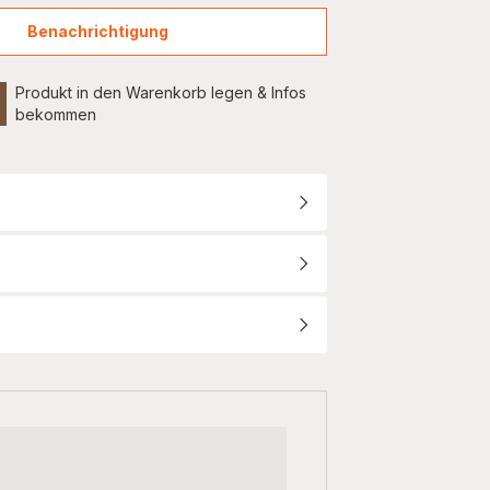
Benachrichtigung
Evidence
Hot
&
Produkt in den Warenkorb legen & Infos
Cold,
bekommen
Kaffeevollautomat,
EA898GF