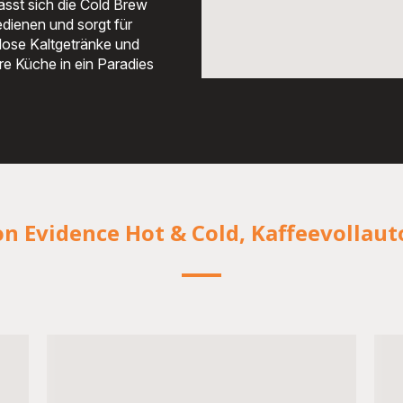
ässt sich die Cold Brew
dienen und sorgt für
llose Kaltgetränke und
re Küche in ein Paradies
von Evidence Hot & Cold, Kaffeevollau