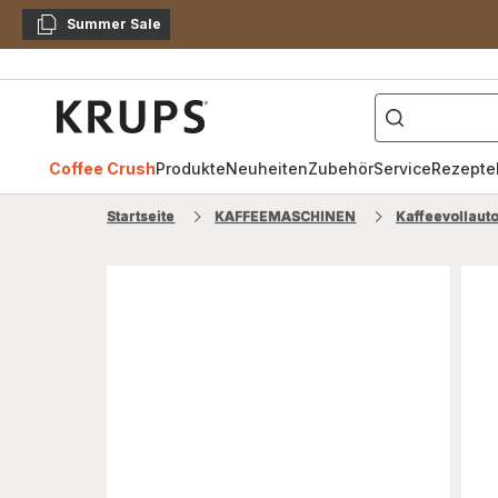
Summer Sale
Kopieren
["Kaffeevollautomat",
Krups
Homepage
Coffee Crush
Produkte
Neuheiten
Zubehör
Service
Rezepte
Startseite
KAFFEEMASCHINEN
Kaffeevollaut