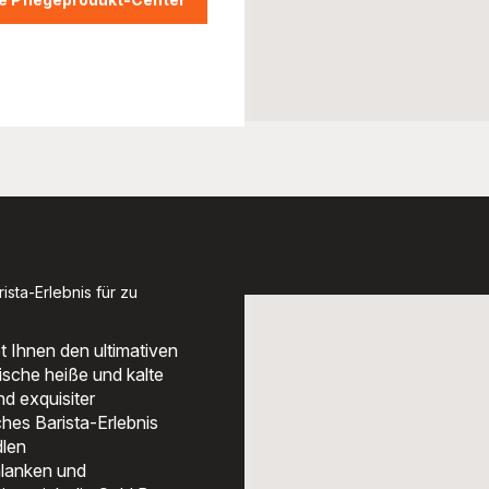
sta-Erlebnis für zu
 Ihnen den ultimativen
ische heiße und kalte
d exquisiter
ches Barista-Erlebnis
dlen
hlanken und