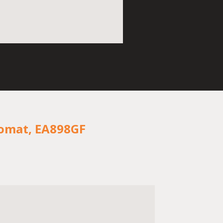
tomat, EA898GF