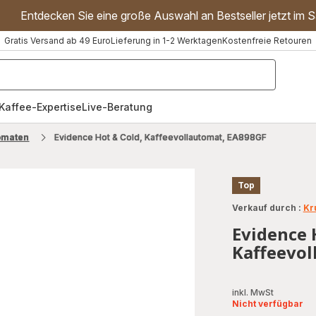
Entdecken Sie eine große Auswahl an Bestseller jetzt im S
Gratis Versand ab 49 Euro
Lieferung in 1-2 Werktagen
Kostenfreie Retouren
"Handmixer","Waffeleisen"]
Kaffee-Expertise
Live-Beratung
omaten
Evidence Hot & Cold, Kaffeevollautomat, EA898GF
Top
Verkauf durch :
Kr
Evidence 
Kaffeevol
inkl. MwSt
Nicht verfügbar