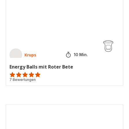
mit
Roter
Bete
Krups
10 Min.
Energy Balls mit Roter Bete
Bewertung
7 Bewertungen
mit
5
Sternen
(Durchschnitt)
Mojo
Rojo