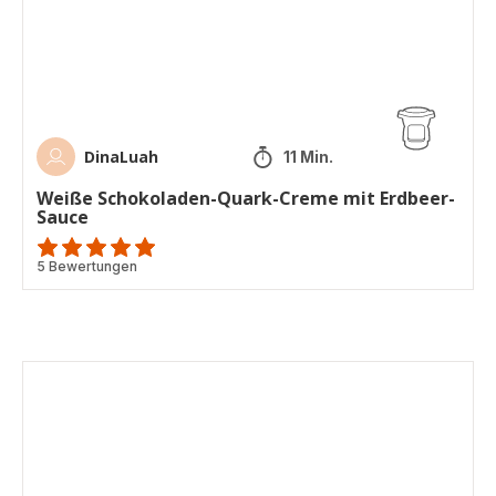
mit
Erdbeer-
Sauce
DinaLuah
11 Min.
Weiße Schokoladen-Quark-Creme mit Erdbeer-
Sauce
Bewertung
5 Bewertungen
mit
5
Sternen
(Durchschnitt)
Wildschwein
Bolognese