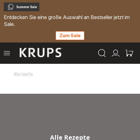
Summer Sale
Kopieren
Entdecken Sie eine große Auswahl an Bestseller jetzt im
Sale.
Zum Sale
Krups
Das
Mein
Mein
Homepage
Menü
Konto
Waren
öffnen
Startseite
Alle Rezepte