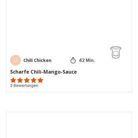
Mango-
Sauce
Chili Chicken
42 Min.
Scharfe Chili-Mango-Sauce
Bewertung
2 Bewertungen
mit
5
Sternen
(Durchschnitt)
Weiße
Schokoladen-
Quark-
Creme