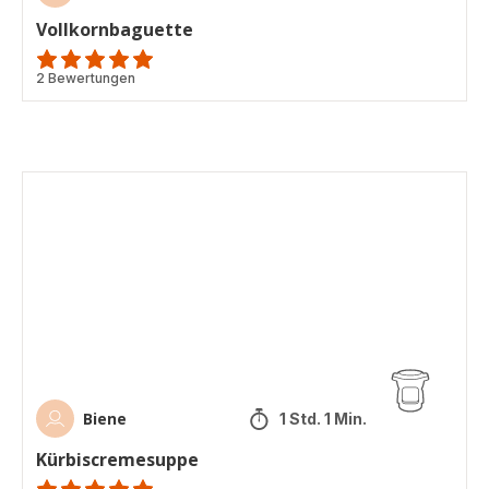
Vollkornbaguette
Bewertung
2 Bewertungen
mit
5
Sternen
(Durchschnitt)
Kürbiscremesuppe
Biene
1 Std. 1 Min.
Kürbiscremesuppe