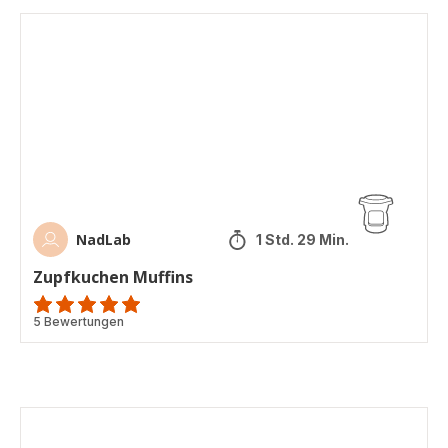
(Durchschnitt)
Zupfkuchen
Muffins
NadLab
1 Std. 29 Min.
Zupfkuchen Muffins
Bewertung
5 Bewertungen
mit
5
Sternen
(Durchschnitt)
Energy
Balls