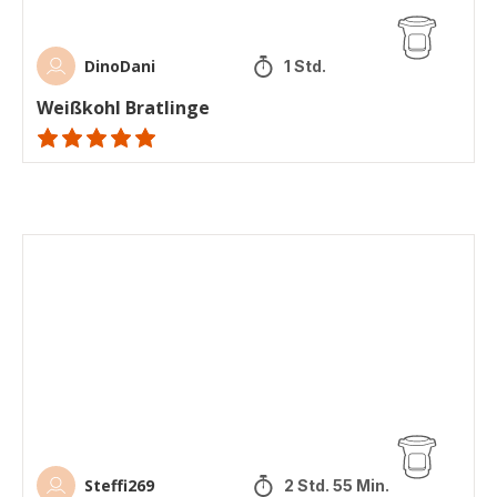
DinoDani
1 Std.
Weißkohl Bratlinge
Bewertung
mit
5
Sternen
Vollkornbaguette
(Durchschnitt)
Steffi269
2 Std. 55 Min.