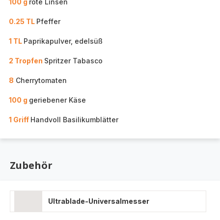
100 g
rote Linsen
0.25 TL
Pfeffer
1 TL
Paprikapulver, edelsüß
2 Tropfen
Spritzer Tabasco
8
Cherrytomaten
100 g
geriebener Käse
1 Griff
Handvoll Basilikumblätter
Zubehör
Ultrablade-Universalmesser