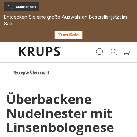
Summer Sale
Kopieren
Entdecken Sie eine große Auswahl an Bestseller jetzt im
Sale.
Zum Sale
Krups
Das
Mein
Mein
Homepage
Menü
Konto
Waren
öffnen
Rezepte Übersicht
Überbackene
Nudelnester mit
Linsenbolognese