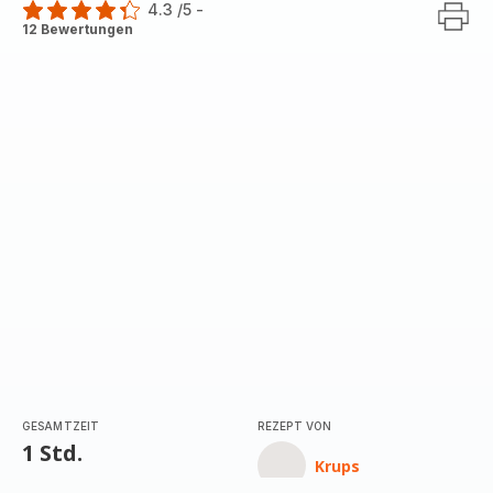
4.3
/5
-
ratings.4.3
12 Bewertungen
GESAMTZEIT
REZEPT VON
1 Std.
Krups