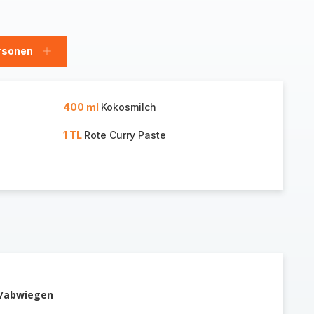
rsonen
en
Personen
hinzufügen
400 ml
Kokosmilch
1 TL
Rote Curry Paste
n/abwiegen