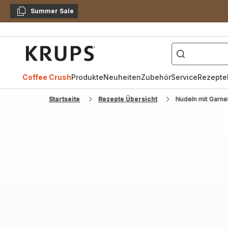
Summer Sale
Kopieren
["Kaffeevollautomat",
Krups
Homepage
Coffee Crush
Produkte
Neuheiten
Zubehör
Service
Rezepte
Startseite
Rezepte Übersicht
Nudeln mit Garne