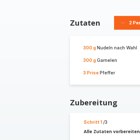
Zutaten
2 Pe
Person
löschen
300 g
Nudeln nach Wahl
300 g
Garnelen
3 Prise
Pfeffer
Zubereitung
Schritt 1
/3
Alle Zutaten vorbereite