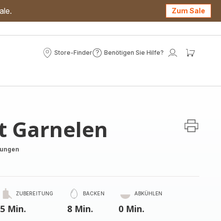
ale.
Zum Sale
Store-Finder
Benötigen Sie Hilfe?
Store-
Benötigen
Mein
Mein
Finder
Sie
Konto
Waren
Hilfe?
t Garnelen
tungen
ZUBEREITUNG
BACKEN
ABKÜHLEN
5 Min.
8 Min.
0 Min.