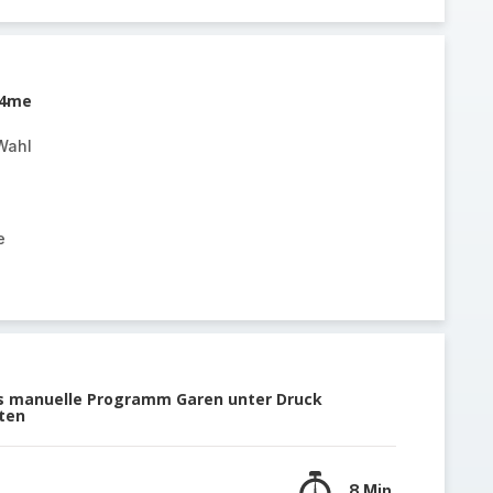
k4me
Wahl
e
as manuelle Programm Garen unter Druck
uten
8 Min.