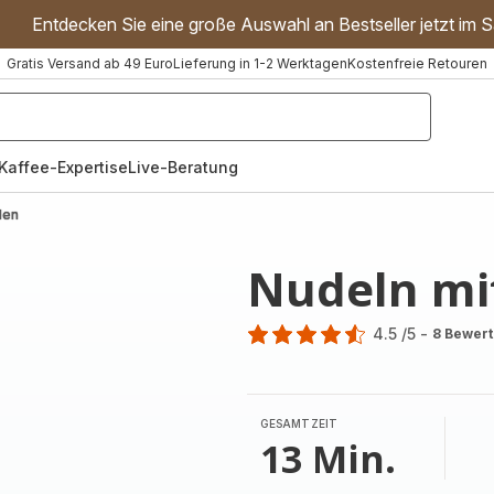
Entdecken Sie eine große Auswahl an Bestseller jetzt im S
Gratis Versand ab 49 Euro
Lieferung in 1-2 Werktagen
Kostenfreie Retouren
"Handmixer","Waffeleisen"]
Kaffee-Expertise
Live-Beratung
len
Nudeln mi
4.5
/5
-
8 Bewer
ratings.4.5
GESAMTZEIT
13 Min.