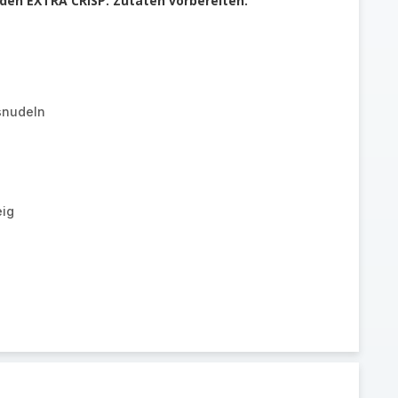
 den EXTRA CRISP. Zutaten vorbereiten.
snudeln
eig