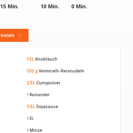
15 Min.
10 Min.
0 Min.
rsonen
en
Personen
hinzufügen
1 EL
Knoblauch
120 g
Vermicelli-Reisnudeln
2 EL
Currypulver
1
Koriander
3 EL
Sojasauce
1
Ei
1
Minze