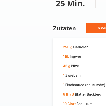
25 Min.
Zutaten
6 Pe
Person
löschen
250 g
Garnelen
1 EL
Ingwer
45 g
Pilze
1
Zwiebeln
1
Fischsauce (nouc-mâm)
8 Blatt
Blätter Brickteig
10 Blatt
Basilikum