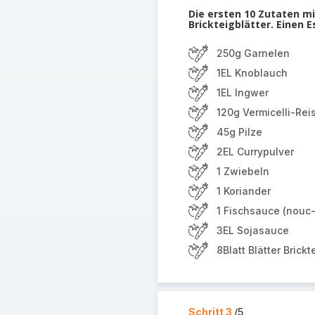
Die ersten 10 Zutaten mi
Brickteigblätter. Einen 
250g Garnelen
1EL Knoblauch
1EL Ingwer
120g Vermicelli-Rei
45g Pilze
2EL Currypulver
1 Zwiebeln
1 Koriander
1 Fischsauce (nou
3EL Sojasauce
8Blatt Blätter Brickt
Schritt 3
/5