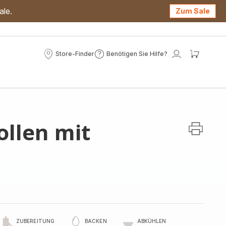
ale.
Zum Sale
Store-Finder
Benötigen Sie Hilfe?
Store-
Benötigen
Mein
Mein
Finder
Sie
Konto
Waren
Hilfe?
ollen mit
ZUBEREITUNG
BACKEN
ABKÜHLEN