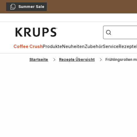
Summer Sale
Kopieren
["Kaffeevollautomat",
Krups
Homepage
Coffee Crush
Produkte
Neuheiten
Zubehör
Service
Rezepte
Startseite
Rezepte Übersicht
Frühlingsrollen m