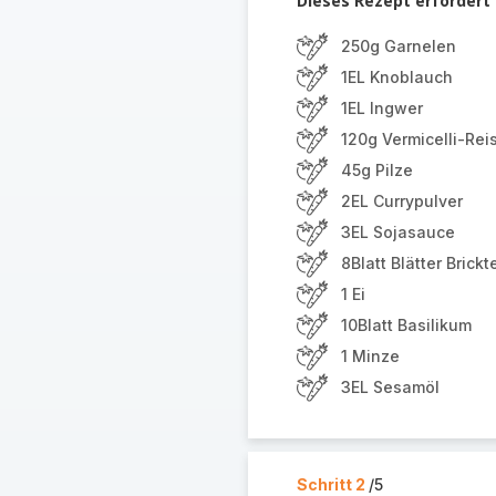
Dieses Rezept erfordert
250g Garnelen
1EL Knoblauch
1EL Ingwer
120g Vermicelli-Rei
45g Pilze
2EL Currypulver
3EL Sojasauce
8Blatt Blätter Brickt
1 Ei
10Blatt Basilikum
1 Minze
3EL Sesamöl
Schritt 2
/5