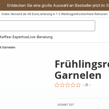
Entdecken Sie eine große Auswahl an Bestseller jetzt im S
Gratis Versand ab 49 Euro
Lieferung in 1-2 Werktagen
Kostenfreie Retouren
"Handmixer","Waffeleisen"]
Kaffee-Expertise
Live-Beratung
it Garnelen
Frühlingsr
Garnelen
-
/5
-
ratings.0
GESAMTZEIT