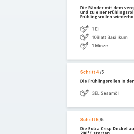
Die Ränder mit dem verqu
und zu einer Frühlingsr
Frühlingsrollen wiederho
1 Ei
10Blatt Basilikum
1 Minze
Schritt 4
/5
Die Frühlingsrollen in d
3EL Sesamöl
Schritt 5
/5
Die Extra Crisp Deckel au
200°C starten.