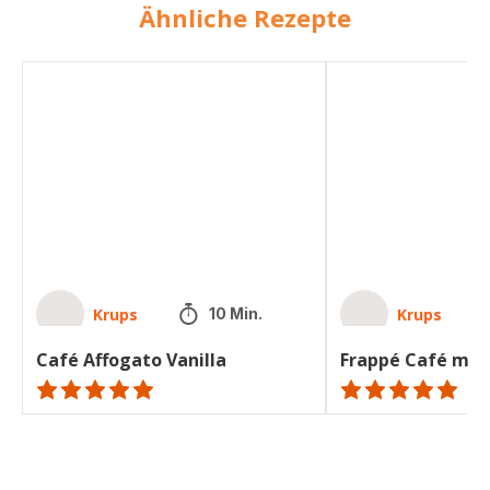
Ähnliche Rezepte
Café
Frappé
Affogato
Café
Vanilla
mit
Kakao
Krups
Krups
10 Min.
Café Affogato Vanilla
Frappé Café mit
ratings.NaN
ratings.NaN