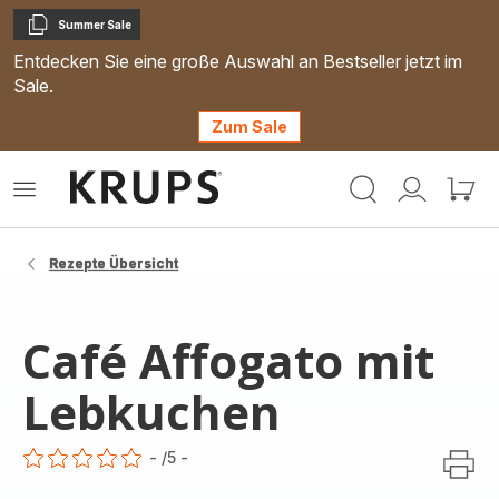
Summer Sale
Kopieren
Entdecken Sie eine große Auswahl an Bestseller jetzt im
Sale.
Zum Sale
Krups
Das
Mein
Mein
Homepage
Menü
Konto
Waren
öffnen
Rezepte Übersicht
Café Affogato mit
Lebkuchen
-
/5
-
ratings.0