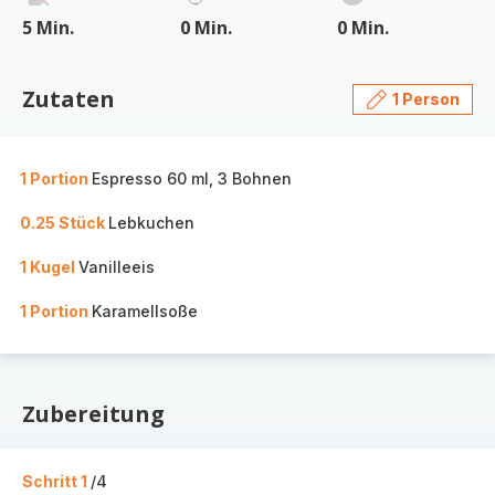
5 Min.
0 Min.
0 Min.
Zutaten
1 Person
1 Portion
Espresso 60 ml, 3 Bohnen
0.25 Stück
Lebkuchen
1 Kugel
Vanilleeis
1 Portion
Karamellsoße
Zubereitung
Schritt 1
/4