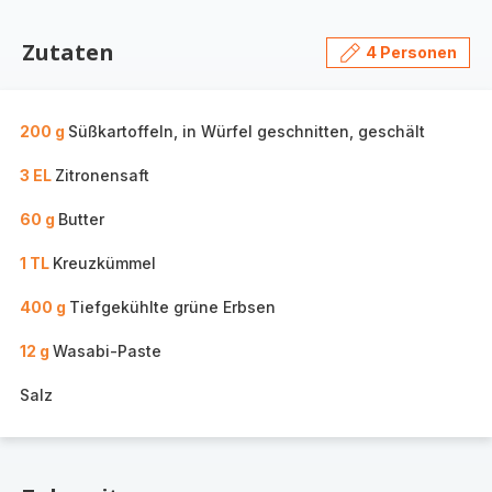
Zutaten
4 Personen
200 g
Süßkartoffeln, in Würfel geschnitten, geschält
3 EL
Zitronensaft
60 g
Butter
1 TL
Kreuzkümmel
400 g
Tiefgekühlte grüne Erbsen
12 g
Wasabi-Paste
Salz