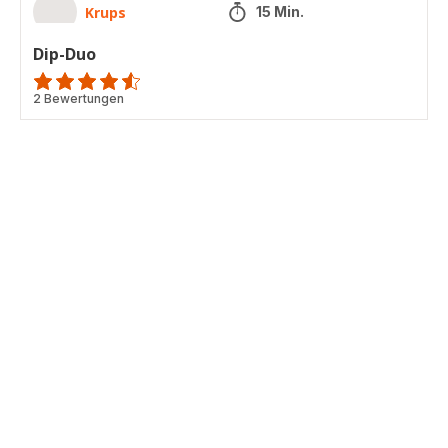
Krups
15 Min.
Dip-Duo
ratings.4.5
2 Bewertungen