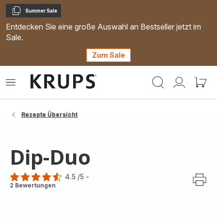
Summer Sale
Kopieren
Entdecken Sie eine große Auswahl an Bestseller jetzt im
Sale.
Zum Sale
Krups
Das
Mein
Mein
Homepage
Menü
Konto
Waren
öffnen
Rezepte Übersicht
Dip-Duo
4.5
/5
-
ratings.4.5
2 Bewertungen