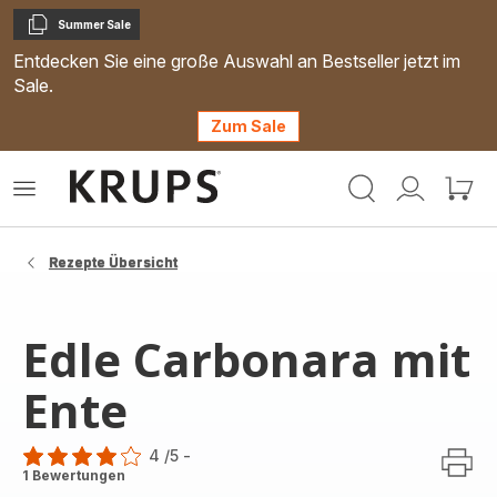
Summer Sale
Kopieren
Entdecken Sie eine große Auswahl an Bestseller jetzt im
Sale.
Zum Sale
Krups
Das
Mein
Mein
Homepage
Menü
Konto
Waren
öffnen
Rezepte Übersicht
Edle Carbonara mit
Ente
4
/5
-
Bewertung
1 Bewertungen