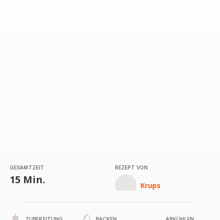
mit
4
Sternen
(Durchschnitt)
GESAMTZEIT
REZEPT VON
15 Min.
Krups
ZUBEREITUNG
BACKEN
ABKÜHLEN