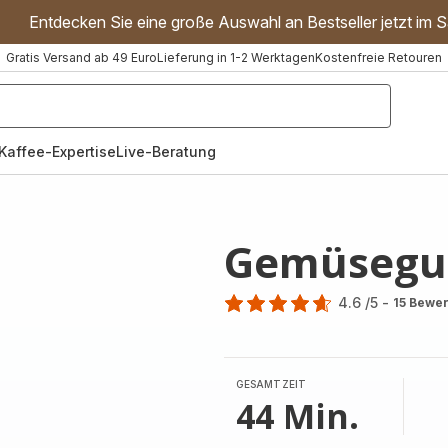
Entdecken Sie eine große Auswahl an Bestseller jetzt im S
Gratis Versand ab 49 Euro
Lieferung in 1-2 Werktagen
Kostenfreie Retouren
"Handmixer","Waffeleisen"]
Kaffee-Expertise
Live-Beratung
Gemüsegu
4.6
/5
-
15 Bewe
ratings.4.6
GESAMTZEIT
44 Min.