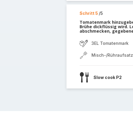
Schritt 5
/5
Tomatenmark hinzugeben
Brühe dickflüssig wird. 
abschmecken, gegebenen
3EL Tomatenmark
Misch-/Rühraufsatz
Slow cook P2