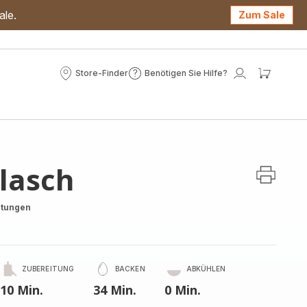
ale.
Zum Sale
Store-Finder
Benötigen Sie Hilfe?
Store-
Benötigen
Mein
Mein
Finder
Sie
Konto
Waren
Hilfe?
lasch
rtungen
ZUBEREITUNG
BACKEN
ABKÜHLEN
10 Min.
34 Min.
0 Min.