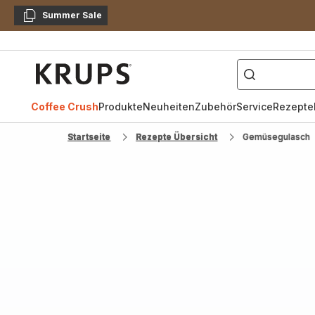
Summer Sale
Kopieren
["Kaffeevollautomat",
Krups
Homepage
Coffee Crush
Produkte
Neuheiten
Zubehör
Service
Rezepte
Startseite
Rezepte Übersicht
Gemüsegulasch