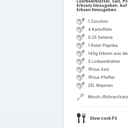
Loorbeerblätter, Salz, P
Erbsen) hinzugeben. Auf 
Erbsen hinzugeben.
1 Zucchini
4 Kartoffeln
0.25 Sellerie
1 Roter Paprika
140g Erbsen aus de
3 Lorbeerblätter
1Prise Salz
1Prise Pfeffer
2EL Majoran
Misch-/Rühraufsatz
Slow cook P2