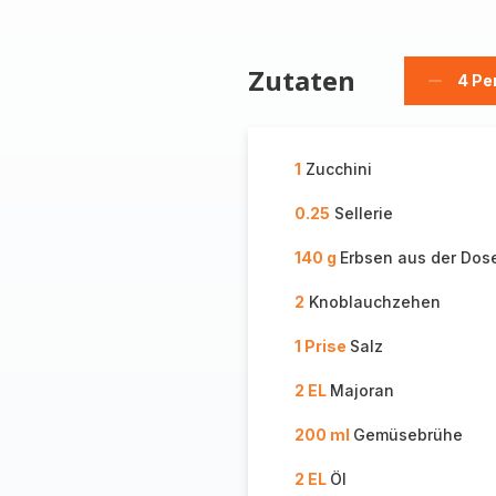
Zutaten
4 Pe
Person
löschen
1
Zucchini
0.25
Sellerie
140 g
Erbsen aus der Dos
2
Knoblauchzehen
1 Prise
Salz
2 EL
Majoran
200 ml
Gemüsebrühe
2 EL
Öl