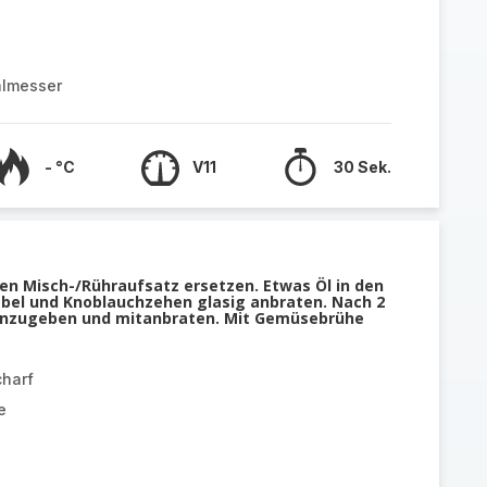
almesser
- °C
V11
30 Sek.
en Misch-/Rühraufsatz ersetzen. Etwas Öl in den
bel und Knoblauchzehen glasig anbraten. Nach 2
hinzugeben und mitanbraten. Mit Gemüsebrühe
charf
e