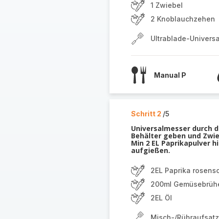
1 Zwiebel
2 Knoblauchzehen
Ultrablade-Univers
Manual P
Schritt 2
/5
Universalmesser durch d
Behälter geben und Zwie
Min 2 EL Paprikapulver 
aufgießen.
2EL Paprika rosens
200ml Gemüsebrüh
2EL Öl
Misch-/Rühraufsatz