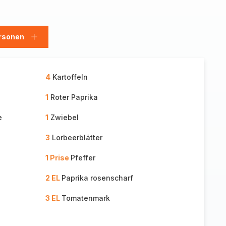
rsonen
en
Personen
hinzufügen
4
Kartoffeln
1
Roter Paprika
e
1
Zwiebel
3
Lorbeerblätter
1 Prise
Pfeffer
2 EL
Paprika rosenscharf
3 EL
Tomatenmark