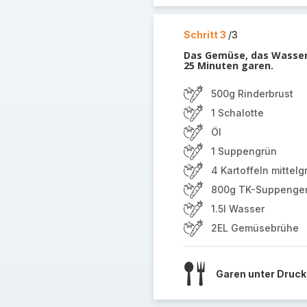
Schritt 3
/3
Das Gemüse, das Wasser
25 Minuten garen.
500g Rinderbrust
1 Schalotte
Öl
1 Suppengrün
4 Kartoffeln mittelg
800g TK-Suppenge
1.5l Wasser
2EL Gemüsebrühe
Garen unter Druck