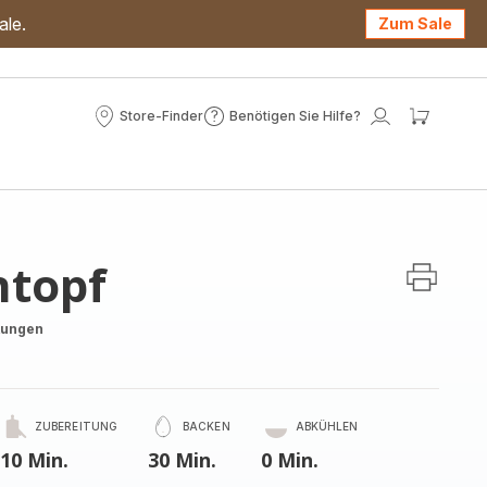
ale.
Zum Sale
Store-Finder
Benötigen Sie Hilfe?
Store-
Benötigen
Mein
Mein
Finder
Sie
Konto
Waren
Hilfe?
topf
tungen
ZUBEREITUNG
BACKEN
ABKÜHLEN
10 Min.
30 Min.
0 Min.