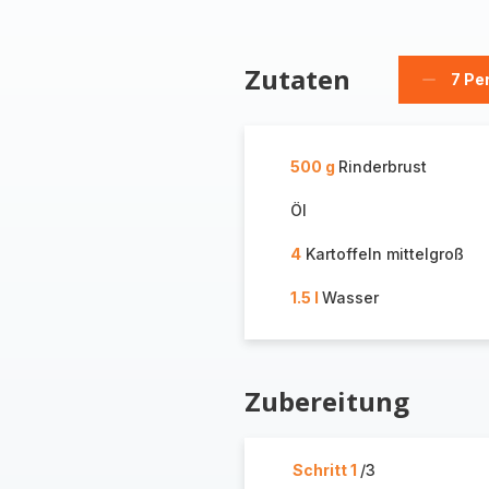
Zutaten
7 Pe
Person
löschen
500 g
Rinderbrust
Öl
4
Kartoffeln mittelgroß
1.5 l
Wasser
Zubereitung
Schritt 1
/3