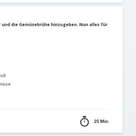
 und die Gemüsebrühe hinzugeben. Nun alles für
roß
müse
25 Min.