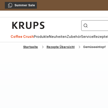
Summer Sale
Kopieren
["Kaffeevollautomat",
Krups
Homepage
Coffee Crush
Produkte
Neuheiten
Zubehör
Service
Rezepte
Startseite
Rezepte Übersicht
Gemüseeintopf