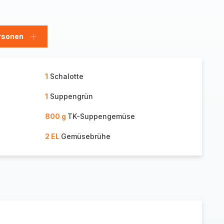
rsonen
en
Personen
hinzufügen
1
Schalotte
1
Suppengrün
800 g
TK-Suppengemüse
2 EL
Gemüsebrühe