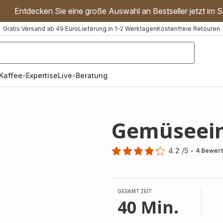
Entdecken Sie eine große Auswahl an Bestseller jetzt im S
Gratis Versand ab 49 Euro
Lieferung in 1-2 Werktagen
Kostenfreie Retouren
"Handmixer","Waffeleisen"]
Kaffee-Expertise
Live-Beratung
Gemüseein
4.2
/5
-
4 Bewer
ratings.4.2
GESAMTZEIT
40 Min.