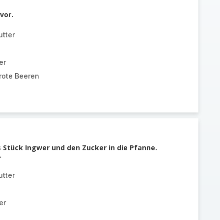
vor.
tter
er
ote Beeren
s Stück Ingwer und den Zucker in die Pfanne.
.
tter
er