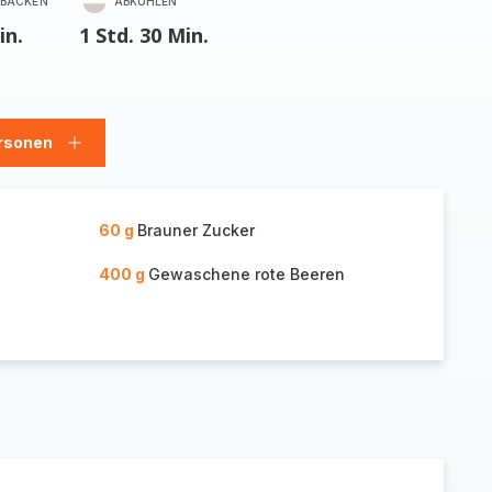
BACKEN
ABKÜHLEN
in.
1 Std. 30 Min.
rsonen
en
Personen
hinzufügen
60 g
Brauner Zucker
400 g
Gewaschene rote Beeren