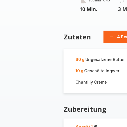
ZUBEREITUNG
10 Min.
3 M
Zutaten
4 Pe
Person
löschen
60 g
Ungesalzene Butter
10 g
Geschälte Ingwer
Chantilly Creme
Zubereitung
Schritt 1
/5