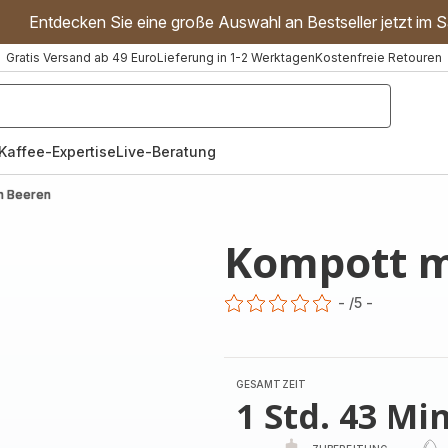
Entdecken Sie eine große Auswahl an Bestseller jetzt im S
Gratis Versand ab 49 Euro
Lieferung in 1-2 Werktagen
Kostenfreie Retouren
"Handmixer","Waffeleisen"]
Kaffee-Expertise
Live-Beratung
n Beeren
Kompott m
-
/5
-
ratings.0
GESAMTZEIT
1 Std. 43 Min