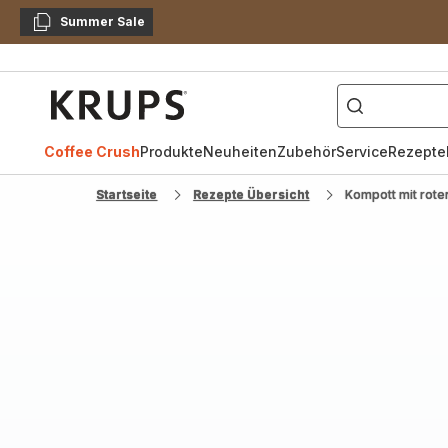
Summer Sale
Kopieren
["Kaffeevollautomat",
Krups
Homepage
Coffee Crush
Produkte
Neuheiten
Zubehör
Service
Rezepte
Startseite
Rezepte Übersicht
Kompott mit rote