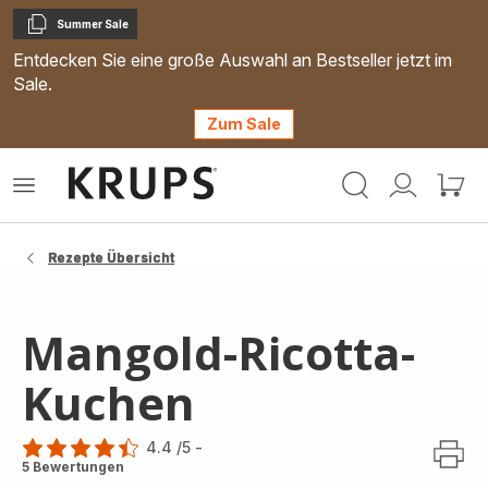
Summer Sale
Kopieren
Entdecken Sie eine große Auswahl an Bestseller jetzt im
Sale.
Zum Sale
Krups
Das
Mein
Mein
Homepage
Menü
Konto
Waren
öffnen
Rezepte Übersicht
Mangold-Ricotta-
Kuchen
4.4
/5
-
ratings.4.4
5 Bewertungen