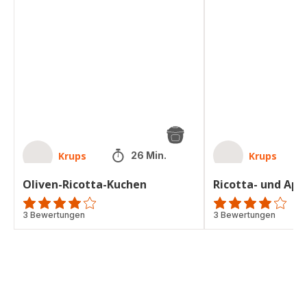
Oliven-
Ricotta-
Ricotta-
und
Kuchen
Aprikosenkuchen
Krups
Krups
26 Min.
Oliven-Ricotta-Kuchen
Ricotta- und Ap
ratings.3.8
3 Bewertungen
ratings.3.8
3 Bewertungen