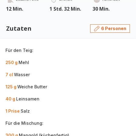
12 Min.
1 Std. 32 Min.
30 Min.
Zutaten
6 Personen
Für den Teig:
250 g
Mehl
7 cl
Wasser
125 g
Weiche Butter
40 g
Leinsamen
1 Prise
Salz
Für die Mischung:
300 g
Mangold (küchenfertig)