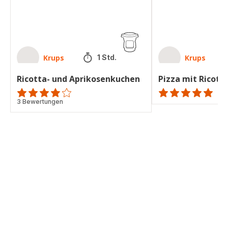
Krups
Krups
1 Std.
Ricotta- und Aprikosenkuchen
Pizza mit Ricott
ratings.3.8
3 Bewertungen
ratings.NaN