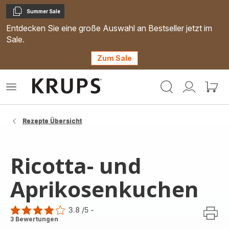
Summer Sale
Kopieren
Entdecken Sie eine große Auswahl an Bestseller jetzt im
Sale.
Zum Sale
Krups
Das
Mein
Mein
Homepage
Menü
Konto
Waren
öffnen
Rezepte Übersicht
Ricotta- und
Aprikosenkuchen
3.8
/5
-
ratings.3.8
3 Bewertungen