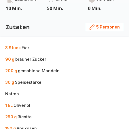
10 Min.
50 Min.
0 Min.
Zutaten
5 Personen
3 Stück
Eier
90 g
brauner Zucker
200 g
gemahlene Mandeln
30 g
Speisestärke
Natron
1 EL
Olivenöl
250 g
Ricotta
150 g
Aprikosen