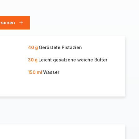
rsonen
en
Personen
hinzufügen
40 g
Geröstete Pistazien
30 g
Leicht gesalzene weiche Butter
150 ml
Wasser