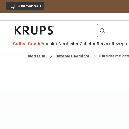
Summer Sale
Kopieren
["Kaffeevollautomat",
Krups
Homepage
Coffee Crush
Produkte
Neuheiten
Zubehör
Service
Rezepte
Startseite
Rezepte Übersicht
Pfirsiche mit Pist