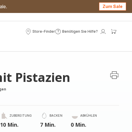
ale.
Zum Sale
Store-Finder
Benötigen Sie Hilfe?
Store-
Benötigen
Mein
Mein
Finder
Sie
Konto
Waren
Hilfe?
it Pistazien
gen
ZUBEREITUNG
BACKEN
ABKÜHLEN
10 Min.
7 Min.
0 Min.