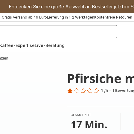
Entdecken Sie eine große Auswahl an Bestseller jetzt im S
Gratis Versand ab 49 Euro
Lieferung in 1-2 Werktagen
Kostenfreie Retouren
"Handmixer","Waffeleisen"]
Kaffee-Expertise
Live-Beratung
azien
Pfirsiche m
1
/5
-
1 Bewertun
Bewertung
mit
1
Stern
GESAMTZEIT
(Durchschnitt)
17 Min.