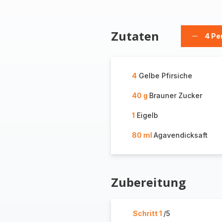
Zutaten
4 Pe
Person
löschen
4
Gelbe Pfirsiche
40 g
Brauner Zucker
1
Eigelb
80 ml
Agavendicksaft
Zubereitung
Schritt 1
/5