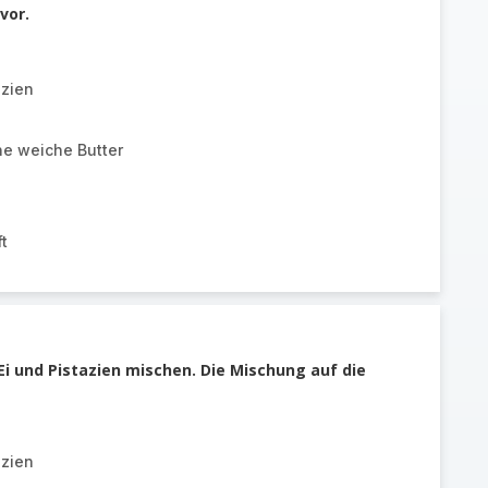
vor.
azien
ne weiche Butter
t
Ei und Pistazien mischen. Die Mischung auf die
azien