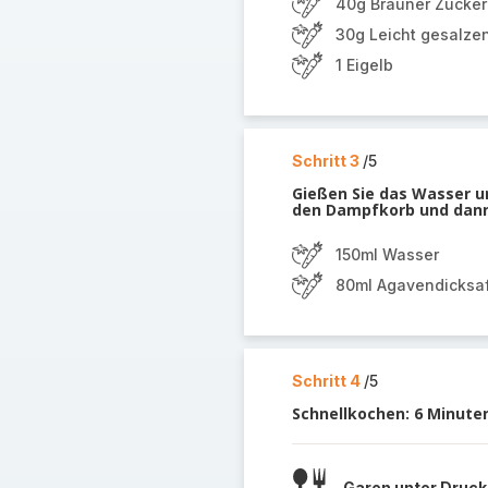
40g Brauner Zucker
30g Leicht gesalze
1 Eigelb
Schritt 3
/5
Gießen Sie das Wasser un
den Dampfkorb und dann
150ml Wasser
80ml Agavendicksaf
Schritt 4
/5
Schnellkochen: 6 Minute
Garen unter Druck