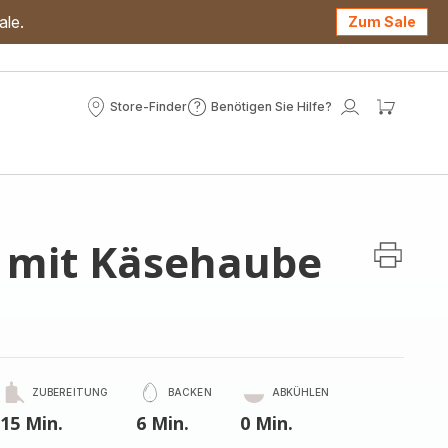
ale.
Zum Sale
Store-Finder
Benötigen Sie Hilfe?
Store-
Benötigen
Mein
Mein
Finder
Sie
Konto
Waren
Hilfe?
n mit Käsehaube
ZUBEREITUNG
BACKEN
ABKÜHLEN
15 Min.
6 Min.
0 Min.