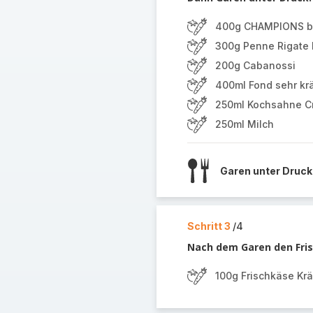
400g CHAMPIONS b
300g Penne Rigate N
200g Cabanossi
400ml Fond sehr krä
250ml Kochsahne C
250ml Milch
Garen unter Druck
Schritt 3
/4
Nach dem Garen den Fris
100g Frischkäse Krä