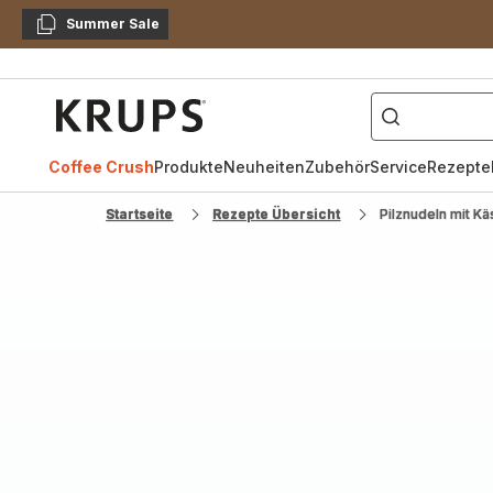
Summer Sale
Kopieren
["Kaffeevollautomat",
Krups
Homepage
Coffee Crush
Produkte
Neuheiten
Zubehör
Service
Rezepte
Startseite
Rezepte Übersicht
Pilznudeln mit K