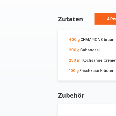
Zutaten
4 Pe
Person
löschen
400 g
CHAMPIONS braun
200 g
Cabanossi
250 ml
Kochsahne Creme
100 g
Frischkäse Kräuter
Zubehör