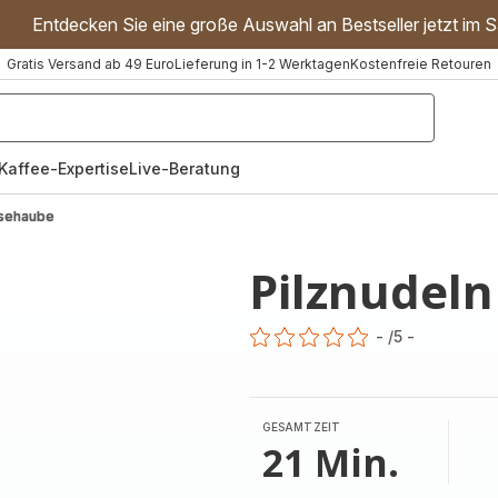
Entdecken Sie eine große Auswahl an Bestseller jetzt im S
Gratis Versand ab 49 Euro
Lieferung in 1-2 Werktagen
Kostenfreie Retouren
"Handmixer","Waffeleisen"]
Kaffee-Expertise
Live-Beratung
äsehaube
Pilznudel
-
/5
-
ratings.0
GESAMTZEIT
21 Min.