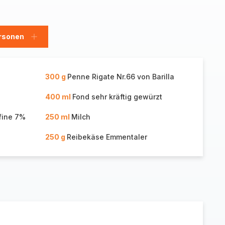
rsonen
en
Personen
hinzufügen
300 g
Penne Rigate Nr.66 von Barilla
400 ml
Fond sehr kräftig gewürzt
fine 7%
250 ml
Milch
250 g
Reibekäse Emmentaler