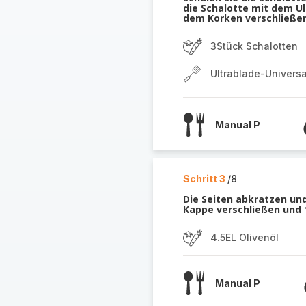
die Schalotte mit dem U
dem Korken verschließen
3Stück Schalotten
Ultrablade-Univers
Manual P
Schritt 3
/8
Die Seiten abkratzen und
Kappe verschließen und 1
4.5EL Olivenöl
Manual P