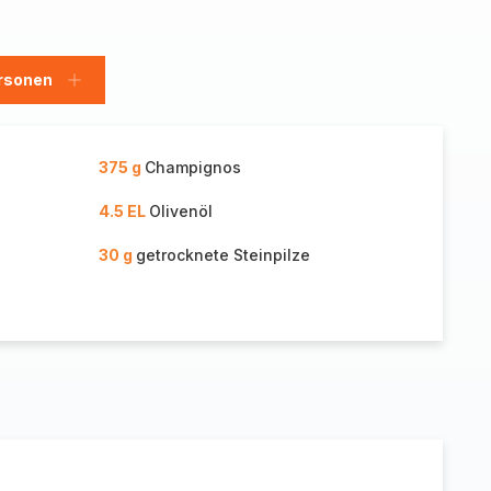
rsonen
en
Personen
hinzufügen
375 g
Champignos
4.5 EL
Olivenöl
30 g
getrocknete Steinpilze