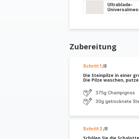
Ultrablade-
Universalmes
Zubereitung
Schritt 1
/8
Die Steinpilze in einer 
Die Pilze waschen, putze
375g Champignos
30g getrocknete Ste
Schritt 2
/8
Schälen Sie die Schalotte