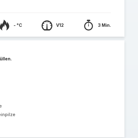
- °C
V12
3 Min.
üllen.
e
inpilze