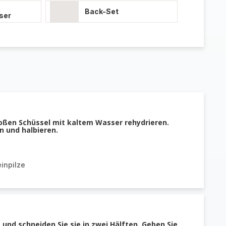
Back-Set
ser
großen Schüssel mit kaltem Wasser rehydrieren.
n und halbieren.
inpilze
 und schneiden Sie sie in zwei Hälften. Geben Sie