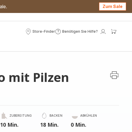
ale.
Zum Sale
Store-Finder
Benötigen Sie Hilfe?
Store-
Benötigen
Mein
Mein
Finder
Sie
Konto
Waren
Hilfe?
 mit Pilzen
ZUBEREITUNG
BACKEN
ABKÜHLEN
10 Min.
18 Min.
0 Min.