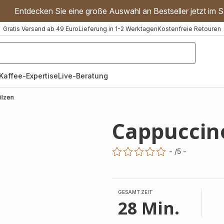
Entdecken Sie eine große Auswahl an Bestseller jetzt im S
Gratis Versand ab 49 Euro
Lieferung in 1-2 Werktagen
Kostenfreie Retouren
"Handmixer","Waffeleisen"]
Kaffee-Expertise
Live-Beratung
ilzen
Cappuccino
-
/5
-
ratings.0
GESAMTZEIT
28 Min.