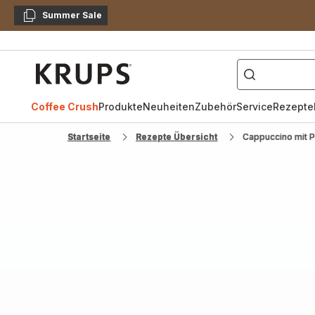
Summer Sale
Kopieren
["Kaffeevollautomat",
Krups
Homepage
Coffee Crush
Produkte
Neuheiten
Zubehör
Service
Rezepte
Startseite
Rezepte Übersicht
Cappuccino mit P