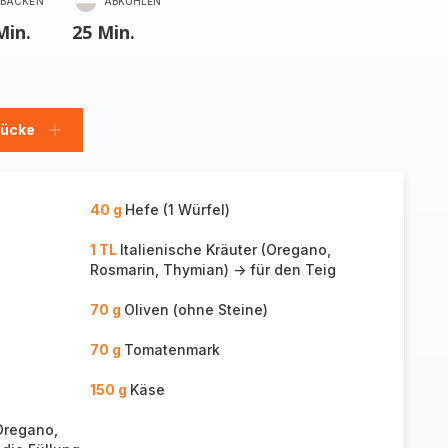
BACKEN
ABKÜHLEN
Min.
25 Min.
tücke
Stücke
hinzufügen
40 g
Hefe (1 Würfel)
1 TL
Italienische Kräuter (Oregano,
Rosmarin, Thymian) -> für den Teig
70 g
Oliven (ohne Steine)
70 g
Tomatenmark
150 g
Käse
(Oregano,