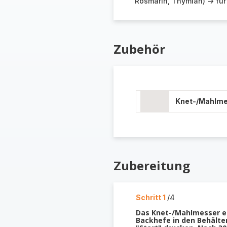
Rosmarin, Thymian) -> für
Zubehör
Knet-/Mahlm
Zubereitung
Schritt 1
/4
Das Knet-/Mahlmesser e
Backhefe in den Behälter