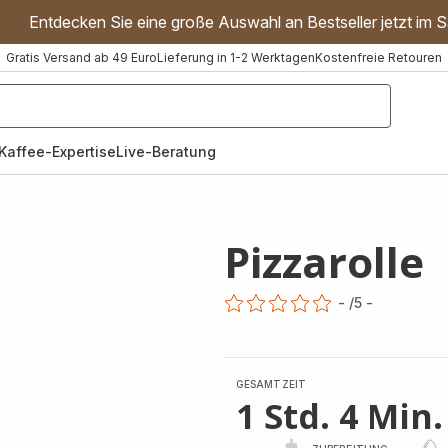
Entdecken Sie eine große Auswahl an Bestseller jetzt im S
Gratis Versand ab 49 Euro
Lieferung in 1-2 Werktagen
Kostenfreie Retouren
"Handmixer","Waffeleisen"]
Kaffee-Expertise
Live-Beratung
Pizzarolle
-
/5
-
ratings.0
GESAMTZEIT
1 Std. 4 Min.