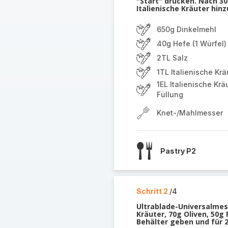
"Start" drucken. Nach 30
Italienische Kräuter hi
650g Dinkelmehl
40g Hefe (1 Würfel)
2TL Salz
1TL Italienische Kr
1EL Italienische Krä
Füllung
Knet-/Mahlmesser
Pastry P2
Schritt 2
/4
Ultrablade-Universalmess
Kräuter, 70g Oliven, 50
Behälter geben und für 