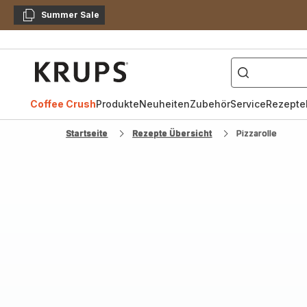
Summer Sale
Kopieren
["Kaffeevollautomat",
Krups
Homepage
Coffee Crush
Produkte
Neuheiten
Zubehör
Service
Rezepte
Startseite
Rezepte Übersicht
Pizzarolle