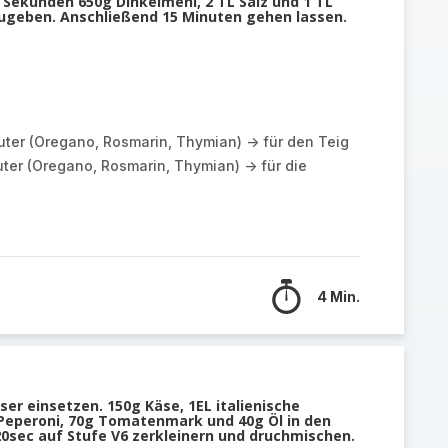
 Sekunden 650g Dinkelmehl, 2 TL Salz und 1 TL
nzugeben. Anschließend 15 Minuten gehen lassen.
äuter (Oregano, Rosmarin, Thymian) -> für den Teig
uter (Oregano, Rosmarin, Thymian) -> für die
4 Min.
er einsetzen. 150g Käse, 1EL italienische
g Peperoni, 70g Tomatenmark und 40g Öl in den
20sec auf Stufe V6 zerkleinern und druchmischen.