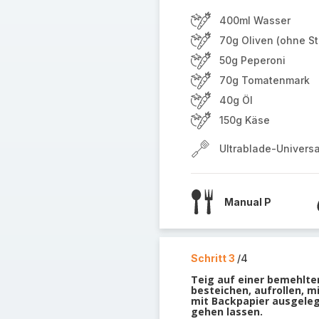
400ml Wasser
70g Oliven (ohne St
50g Peperoni
70g Tomatenmark
40g Öl
150g Käse
Ultrablade-Univers
Manual P
Schritt 3
/4
Teig auf einer bemehlten
besteichen, aufrollen, m
mit Backpapier ausgele
gehen lassen.