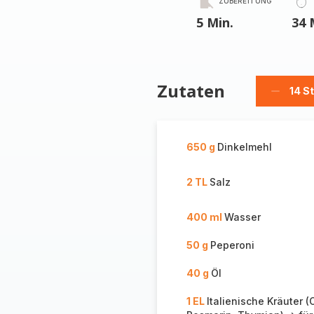
ZUBEREITUNG
5 Min.
34 
Zutaten
14 S
Stücke
löschen
650 g
Dinkelmehl
2 TL
Salz
400 ml
Wasser
50 g
Peperoni
40 g
Öl
1 EL
Italienische Kräuter 