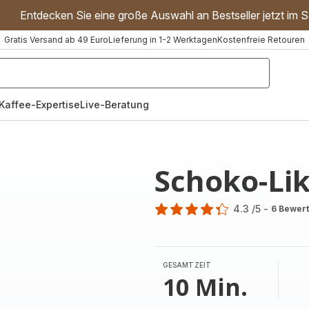
Entdecken Sie eine große Auswahl an Bestseller jetzt im S
Gratis Versand ab 49 Euro
Lieferung in 1-2 Werktagen
Kostenfreie Retouren
"Handmixer","Waffeleisen"]
Kaffee-Expertise
Live-Beratung
Schoko-Li
4.3
/5
-
6 Bewer
ratings.4.3
GESAMTZEIT
10 Min.