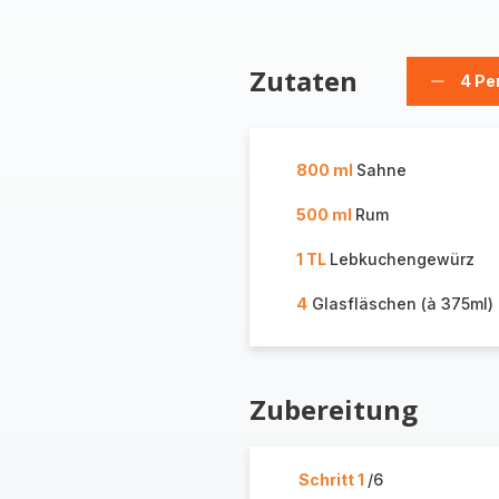
Zutaten
4 Pe
Person
löschen
800 ml
Sahne
500 ml
Rum
1 TL
Lebkuchengewürz
4
Glasfläschen (à 375ml)
Zubereitung
Schritt 1
/6