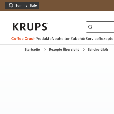
Summer Sale
Kopieren
["Kaffeevollautomat",
Krups
Homepage
Coffee Crush
Produkte
Neuheiten
Zubehör
Service
Rezepte
Startseite
Rezepte Übersicht
Schoko-Likör