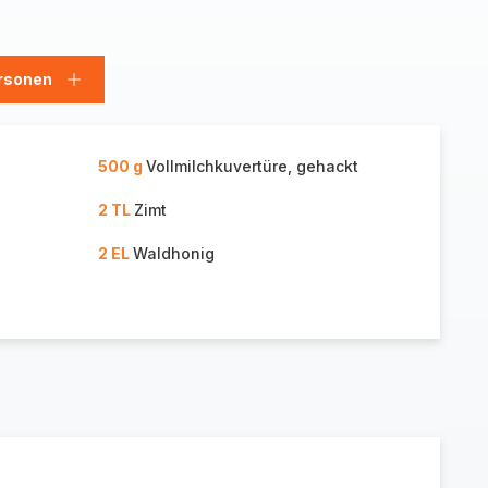
rsonen
en
Personen
hinzufügen
500 g
Vollmilchkuvertüre, gehackt
2 TL
Zimt
2 EL
Waldhonig