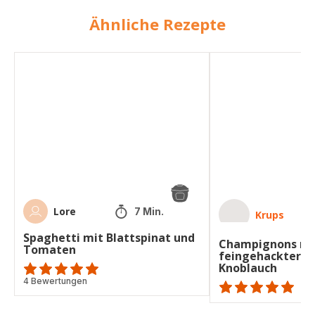
Ähnliche Rezepte
Spaghetti
Champignons
mit
mit
Blattspinat
feingehackter
und
Petersilie
Tomaten
und
Knoblauch
Lore
7 Min.
Krups
Spaghetti mit Blattspinat und
Champignons mi
Tomaten
feingehackter Pe
Knoblauch
Bewertung
4 Bewertungen
mit
ratings.NaN
5