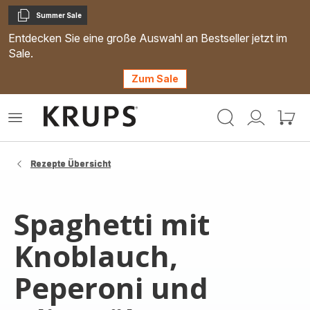
Summer Sale
Kopieren
Entdecken Sie eine große Auswahl an Bestseller jetzt im
Sale.
Zum Sale
Krups
Das
Mein
Mein
Homepage
Menü
Konto
Waren
öffnen
Rezepte Übersicht
Spaghetti mit
Knoblauch,
Peperoni und