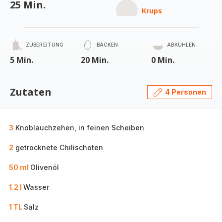
25 Min.
Krups
ZUBEREITUNG
BACKEN
ABKÜHLEN
5 Min.
20 Min.
0 Min.
Zutaten
4 Personen
3
Knoblauchzehen, in feinen Scheiben
2
getrocknete Chilischoten
50 ml
Olivenöl
1.2 l
Wasser
1 TL
Salz