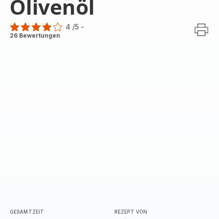
Olivenöl
4
/5
-
Bewertung
26 Bewertungen
mit
4
Sternen
(Durchschnitt)
GESAMTZEIT
REZEPT VON