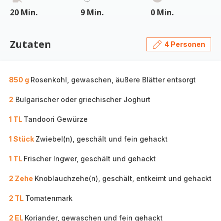
20 Min.
9 Min.
0 Min.
Zutaten
4 Personen
850 g
Rosenkohl, gewaschen, äußere Blätter entsorgt
2
Bulgarischer oder griechischer Joghurt
1 TL
Tandoori Gewürze
1 Stück
Zwiebel(n), geschält und fein gehackt
1 TL
Frischer Ingwer, geschält und gehackt
2 Zehe
Knoblauchzehe(n), geschält, entkeimt und gehackt
2 TL
Tomatenmark
2 EL
Koriander, gewaschen und fein gehackt