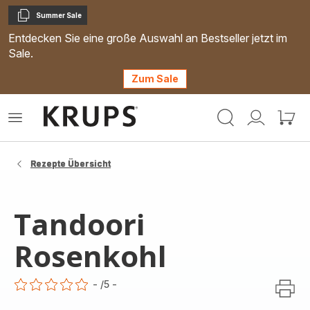
Summer Sale
Kopieren
Entdecken Sie eine große Auswahl an Bestseller jetzt im
Sale.
Zum Sale
Krups
Das
Mein
Mein
Homepage
Menü
Konto
Waren
öffnen
Rezepte Übersicht
Tandoori
Rosenkohl
-
/5
-
ratings.0