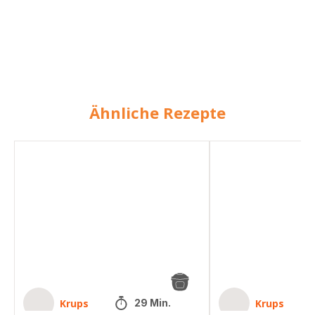
Ähnliche Rezepte
Tandoori
Tandoori-
Rosenkohl
Garnelen-
Pfanne
Krups
Krups
29 Min.