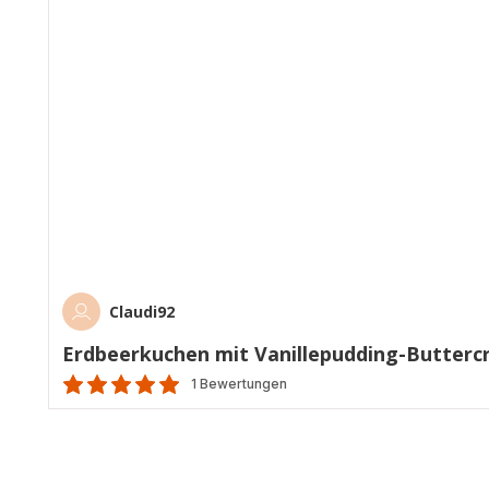
Claudi92
Erdbeerkuchen mit Vanillepudding-Butter
1 Bewertungen
Bewertung
mit
5
Sternen