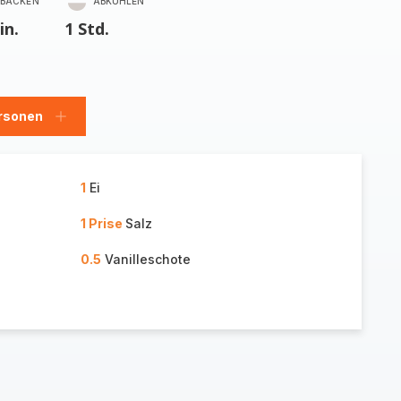
BACKEN
ABKÜHLEN
in.
1 Std.
rsonen
en
Personen
hinzufügen
1
Ei
1 Prise
Salz
0.5
Vanilleschote
n