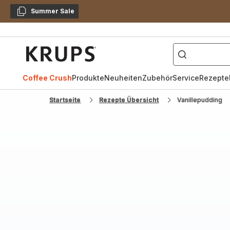
Summer Sale
Kopieren
["Kaffeevollautomat",
Krups
Homepage
Coffee Crush
Produkte
Neuheiten
Zubehör
Service
Rezepte
Startseite
Rezepte Übersicht
Vanillepudding