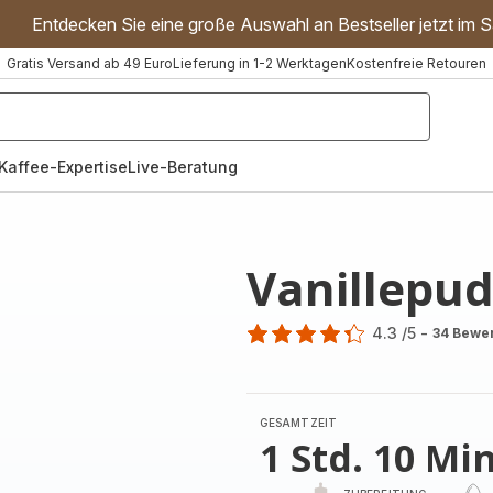
Entdecken Sie eine große Auswahl an Bestseller jetzt im S
Gratis Versand ab 49 Euro
Lieferung in 1-2 Werktagen
Kostenfreie Retouren
"Handmixer","Waffeleisen"]
Kaffee-Expertise
Live-Beratung
Vanillepu
4.3
/5
-
34 Bewe
ratings.4.3
GESAMTZEIT
1 Std. 10 Min