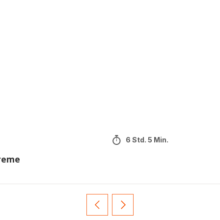
6 Std. 5 Min.
creme
Vorherige
Weiter
Recipe
Recipe