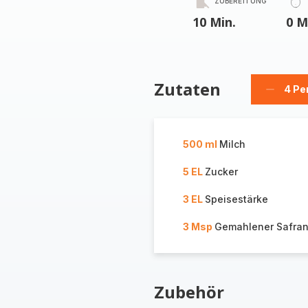
ZUBEREITUNG
10 Min.
0 M
Zutaten
4 Pe
Person
löschen
500 ml
Milch
5 EL
Zucker
3 EL
Speisestärke
3 Msp
Gemahlener Safra
Zubehör