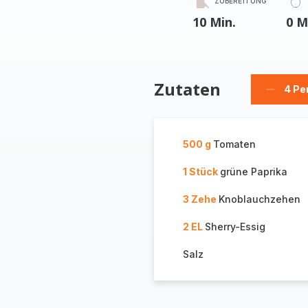
ZUBEREITUNG
10 Min.
0 M
Zutaten
4 Pe
Person
löschen
500 g
Tomaten
1 Stück
grüne Paprika
3 Zehe
Knoblauchzehen
2 EL
Sherry-Essig
Salz