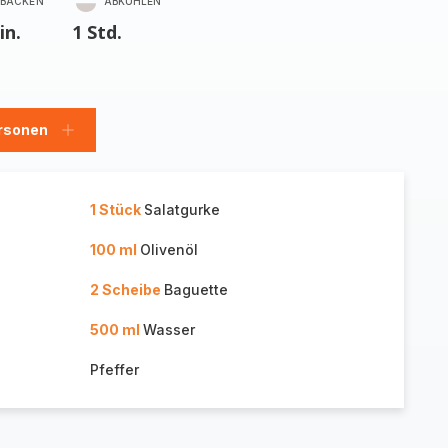
BACKEN
ABKÜHLEN
in.
1 Std.
rsonen
en
Personen
hinzufügen
1 Stück
Salatgurke
100 ml
Olivenöl
2 Scheibe
Baguette
500 ml
Wasser
Pfeffer