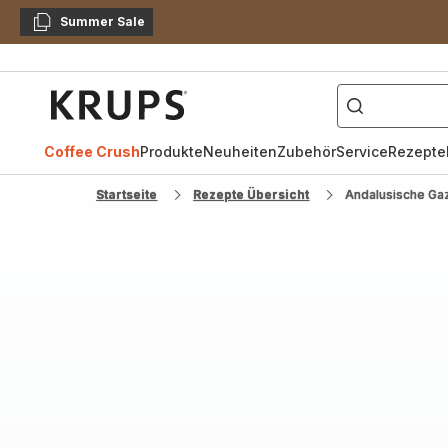
Summer Sale
Kopieren
["Kaffeevollautomat",
Krups
Homepage
Coffee Crush
Produkte
Neuheiten
Zubehör
Service
Rezepte
Startseite
Rezepte Übersicht
Andalusische Ga