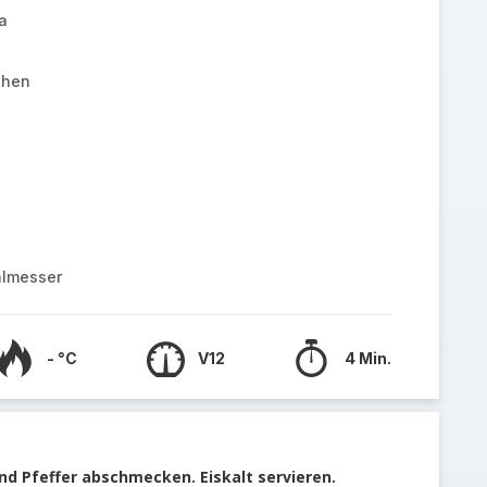
a
ehen
almesser
- °C
V12
4 Min.
nd Pfeffer abschmecken. Eiskalt servieren.