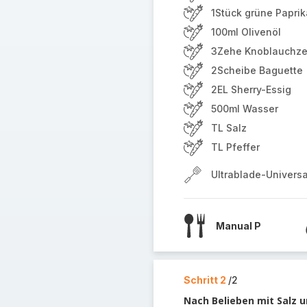
1Stück grüne Paprik
100ml Olivenöl
3Zehe Knoblauchz
2Scheibe Baguette
2EL Sherry-Essig
500ml Wasser
TL Salz
TL Pfeffer
Ultrablade-Univers
Manual P
Schritt 2
/2
Nach Belieben mit Salz u