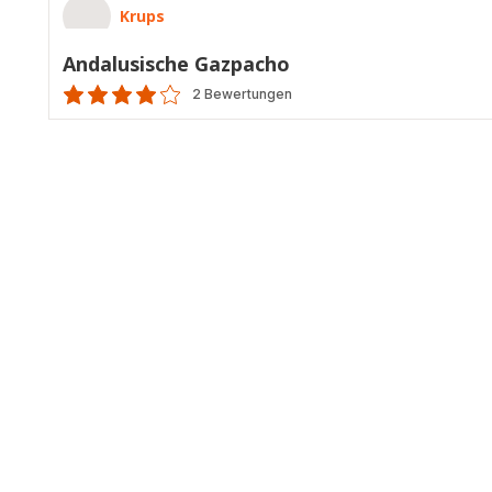
Krups
Andalusische Gazpacho
2 Bewertungen
ratings.4.1