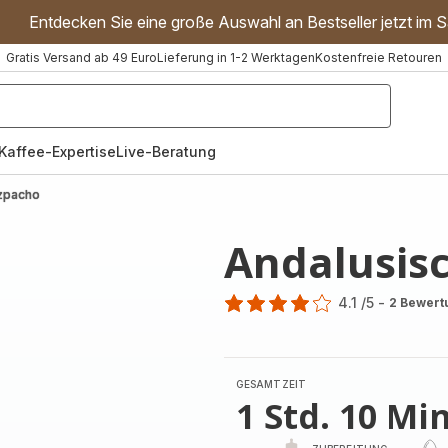
Entdecken Sie eine große Auswahl an Bestseller jetzt im S
Gratis Versand ab 49 Euro
Lieferung in 1-2 Werktagen
Kostenfreie Retouren
"Handmixer","Waffeleisen"]
Kaffee-Expertise
Live-Beratung
zpacho
Andalusis
4.1
/5
-
2 Bewert
ratings.4.1
GESAMTZEIT
1 Std. 10 Min