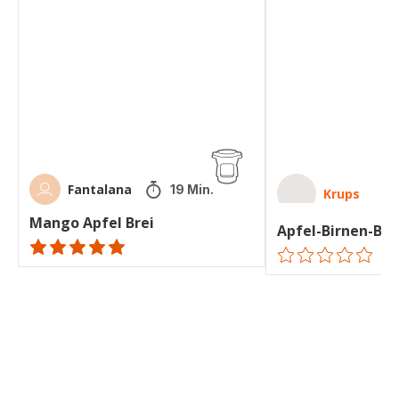
Apfel
Birnen-
Brei
Brei
Fantalana
19 Min.
Krups
Mango Apfel Brei
Apfel-Birnen-Bre
ratings.NaN
ratings.0