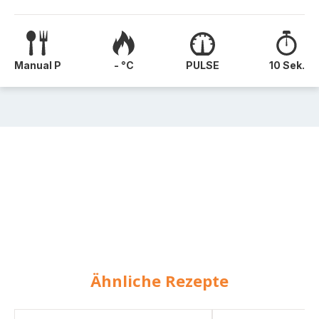
Manual P
- °C
PULSE
10 Sek.
Ähnliche Rezepte
Mango
Apfel-