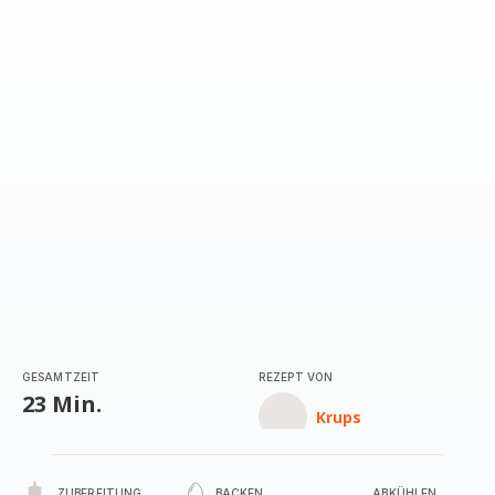
mit
1
Stern
(Durchschnitt)
GESAMTZEIT
REZEPT VON
23 Min.
Krups
ZUBEREITUNG
BACKEN
ABKÜHLEN