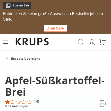
Summer Sale
Kopieren
Entdecken Sie eine große Auswahl an Bestseller jetzt im
Sale.
Zum Sale
Krups
Das
Mein
Mein
Homepage
Menü
Konto
Waren
öffnen
Rezepte Übersicht
Apfel-Süßkartoffel-
Brei
1
/5
-
Bewertung
5 Bewertungen