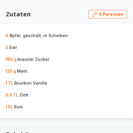
Zutaten
5 Personen
6
Äpfel, geschält, in Scheiben
3
Eier
180 g
brauner Zucker
125 g
Mehl
1 TL
Bourbon Vanille
0.5 TL
Zimt
1 EL
Rum