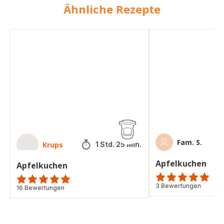
Ähnliche Rezepte
Apfelkuchen
Apfelkuchen
Fam. S.
Krups
1 Std. 25 Min.
Apfelkuchen
Apfelkuchen
Bewertung
3 Bewertungen
ratings.4.9
16 Bewertungen
mit
5
Sternen