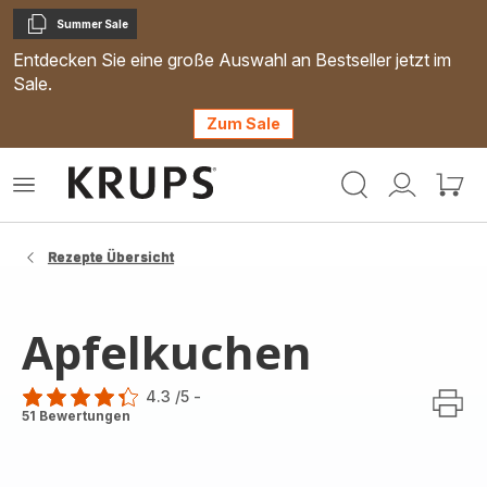
Summer Sale
Kopieren
Entdecken Sie eine große Auswahl an Bestseller jetzt im
Sale.
Zum Sale
Krups
Das
Mein
Mein
Homepage
Menü
Konto
Waren
öffnen
Rezepte Übersicht
Apfelkuchen
4.3
/5
-
ratings.4.3
51 Bewertungen