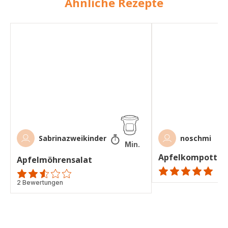
Ähnliche Rezepte
Apfelmöhrensalat
Apfelkompott
7
Sabrinazweikinder
noschmi
Min.
Apfelkompott
Apfelmöhrensalat
ratings.NaN
ratings.2.5
2 Bewertungen