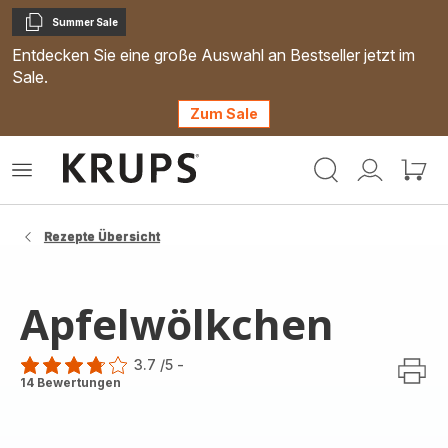
Summer Sale
Kopieren
Entdecken Sie eine große Auswahl an Bestseller jetzt im
Sale.
Zum Sale
Krups
Das
Mein
Mein
Homepage
Menü
Konto
Waren
öffnen
Rezepte Übersicht
Apfelwölkchen
3.7
/5
-
ratings.3.7
14 Bewertungen