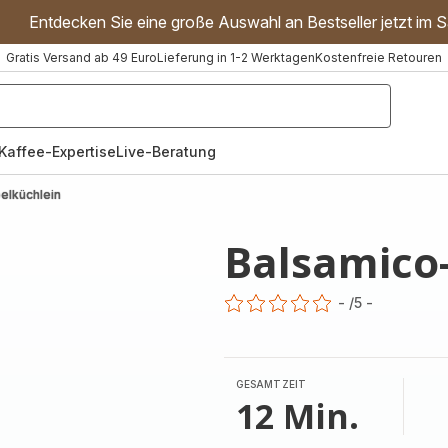
Entdecken Sie eine große Auswahl an Bestseller jetzt im S
Gratis Versand ab 49 Euro
Lieferung in 1-2 Werktagen
Kostenfreie Retouren
"Handmixer","Waffeleisen"]
Kaffee-Expertise
Live-Beratung
elküchlein
Balsamico
-
/5
-
ratings.0
GESAMTZEIT
12 Min.