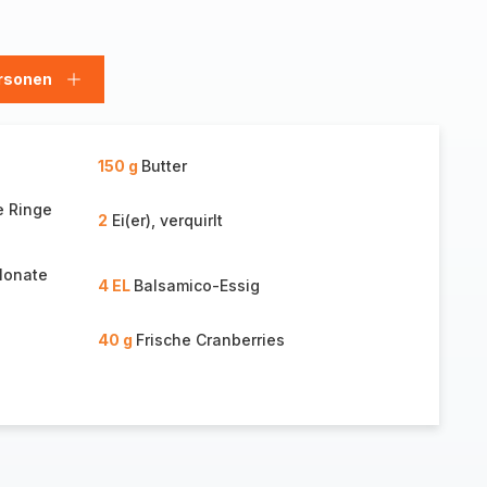
rsonen
en
Personen
hinzufügen
150 g
Butter
e Ringe
2
Ei(er), verquirlt
Monate
4 EL
Balsamico-Essig
40 g
Frische Cranberries