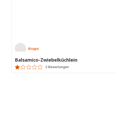
Krups
Balsamico-Zwiebelküchlein
2 Bewertungen
Bewertung
mit
1
Stern
(Durchschnitt)