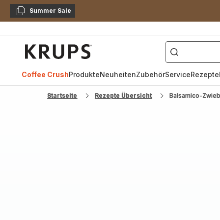
Summer Sale
Kopieren
["Kaffeevollautomat",
Krups
Homepage
Coffee Crush
Produkte
Neuheiten
Zubehör
Service
Rezepte
Startseite
Rezepte Übersicht
Balsamico-Zwieb