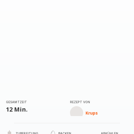
mit
1
Stern
(Durchschnitt)
GESAMTZEIT
REZEPT VON
12 Min.
Krups
ZUBEREITUNG
BACKEN
ABKÜHLEN