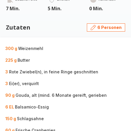
7 Min.
5 Min.
0 Min.
Zutaten
6 Personen
300 g
Weizenmehl
225 g
Butter
3
Rote Zwiebel(n), in feine Ringe geschnitten
3
Ei(er), verquirlt
90 g
Gouda, alt (mind. 6 Monate gereift, gerieben
6 EL
Balsamico-Essig
150 g
Schlagsahne
60 g
Frische Cranberries