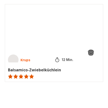
Balsamico-
Zwiebelküchlein
Krups
12 Min.
Balsamico-Zwiebelküchlein
ratings.NaN