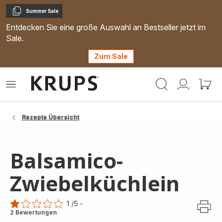
Summer Sale
Kopieren
Entdecken Sie eine große Auswahl an Bestseller jetzt im
Sale.
Zum Sale
Krups
Das
Mein
Mein
Homepage
Menü
Konto
Waren
öffnen
Rezepte Übersicht
Balsamico-
Zwiebelküchlein
1
/5
-
Bewertung
2 Bewertungen