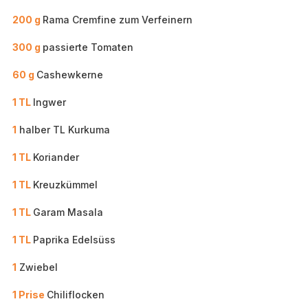
200 g
Rama Cremfine zum Verfeinern
300 g
passierte Tomaten
60 g
Cashewkerne
1 TL
Ingwer
1
halber TL Kurkuma
1 TL
Koriander
1 TL
Kreuzkümmel
1 TL
Garam Masala
1 TL
Paprika Edelsüss
1
Zwiebel
1 Prise
Chiliflocken