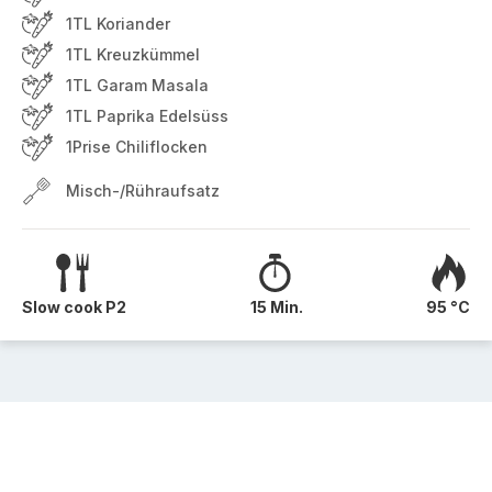
1TL Koriander
1TL Kreuzkümmel
1TL Garam Masala
1TL Paprika Edelsüss
1Prise Chiliflocken
Misch-/Rühraufsatz
Slow cook P2
15 Min.
95 °C