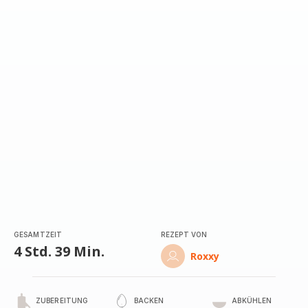
mit
4
Sternen
(Durchschnitt)
GESAMTZEIT
REZEPT VON
4 Std. 39 Min.
Roxxy
ZUBEREITUNG
BACKEN
ABKÜHLEN