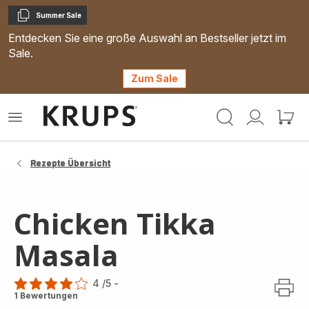
Summer Sale
Kopieren
Entdecken Sie eine große Auswahl an Bestseller jetzt im
Sale.
Zum Sale
Krups
Das
Mein
Mein
Homepage
Menü
Konto
Waren
öffnen
Rezepte Übersicht
Chicken Tikka
Masala
4
/5
-
Bewertung
1 Bewertungen