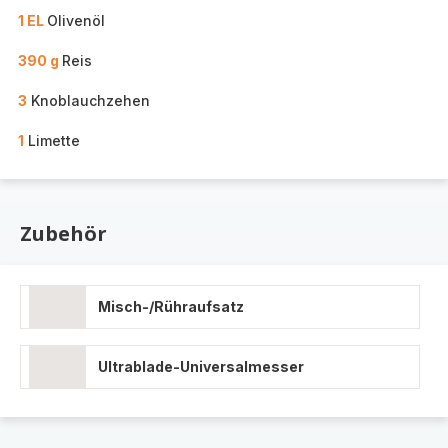
1 EL
Olivenöl
390 g
Reis
3
Knoblauchzehen
1
Limette
Zubehör
Misch-/Rühraufsatz
Ultrablade-Universalmesser