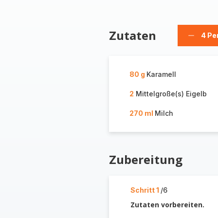
Zutaten
4 Pe
Person
löschen
80 g
Karamell
2
Mittelgroße(s) Eigelb
270 ml
Milch
Zubereitung
Schritt 1
/6
Zutaten vorbereiten.