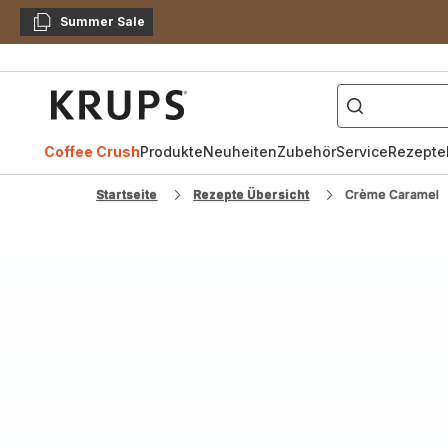
Summer Sale
Kopieren
["Kaffeevollautomat",
Krups
Homepage
Coffee Crush
Produkte
Neuheiten
Zubehör
Service
Rezepte
Startseite
Rezepte Übersicht
Crème Caramel