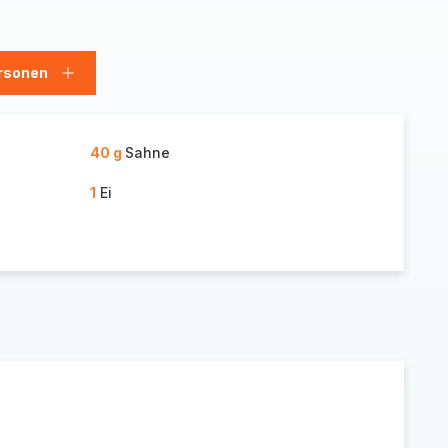
rsonen
en
Personen
hinzufügen
40 g
Sahne
1
Ei