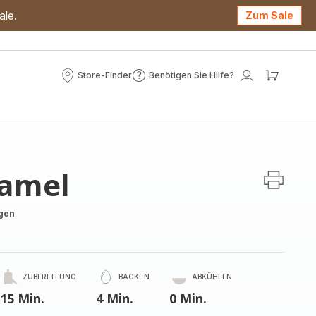
ale.
Zum Sale
Store-Finder
Benötigen Sie Hilfe?
Store-
Benötigen
Mein
Mein
Finder
Sie
Konto
Waren
Hilfe?
amel
gen
ZUBEREITUNG
BACKEN
ABKÜHLEN
15 Min.
4 Min.
0 Min.