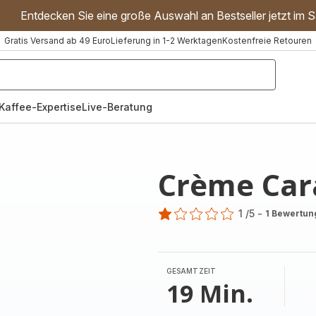
Entdecken Sie eine große Auswahl an Bestseller jetzt im S
Gratis Versand ab 49 Euro
Lieferung in 1-2 Werktagen
Kostenfreie Retouren
"Handmixer","Waffeleisen"]
Kaffee-Expertise
Live-Beratung
Crème Car
1
/5
-
1 Bewertun
Bewertung
mit
1
Stern
GESAMTZEIT
(Durchschnitt)
19 Min.