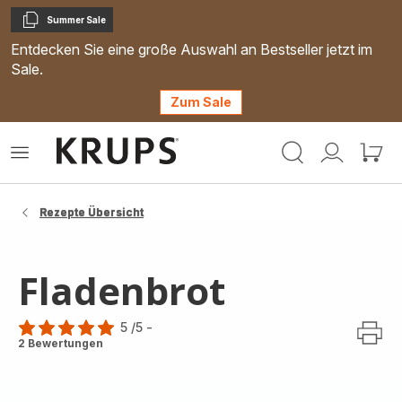
Summer Sale
Kopieren
Entdecken Sie eine große Auswahl an Bestseller jetzt im
Sale.
Zum Sale
Krups
Das
Mein
Mein
Homepage
Menü
Konto
Waren
öffnen
Rezepte Übersicht
Fladenbrot
5
/5
-
Bewertung
2 Bewertungen
mit
5
Sternen