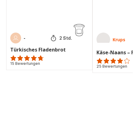
-
2 Std.
Krups
Türkisches Fladenbrot
Käse-Naans – Fl
ratings.4.7
15 Bewertungen
ratings.4.1
25 Bewertungen