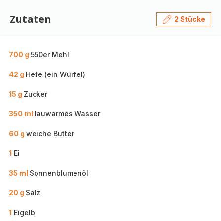
Zutaten
2 Stücke
700 g
550er Mehl
42 g
Hefe (ein Würfel)
15 g
Zucker
350 ml
lauwarmes Wasser
60 g
weiche Butter
1
Ei
35 ml
Sonnenblumenöl
20 g
Salz
1
Eigelb