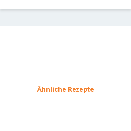
Ähnliche Rezepte
Türkisches
Käse-
Fladenbrot
Naans
–
Fladenbrote