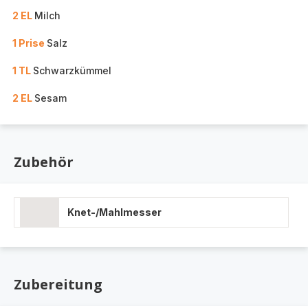
2 EL
Milch
1 Prise
Salz
1 TL
Schwarzkümmel
2 EL
Sesam
Zubehör
Knet-/Mahlmesser
Zubereitung