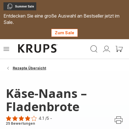
Summer Sale
Kopieren
Entdecken Sie eine große Auswahl an Bestseller jetzt im
Sale.
Zum Sale
Krups
Das
Mein
Mein
Homepage
Menü
Konto
Waren
öffnen
Rezepte Übersicht
Käse-Naans –
Fladenbrote
4.1
/5
-
ratings.4.1
25 Bewertungen