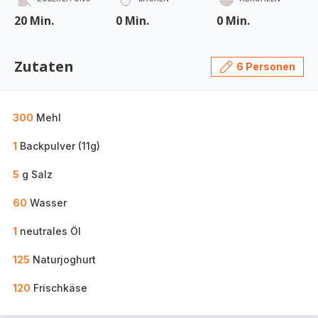
20 Min.
0 Min.
0 Min.
Zutaten
6 Personen
300
Mehl
1
Backpulver (11g)
5
g Salz
60
Wasser
1
neutrales Öl
125
Naturjoghurt
120
Frischkäse