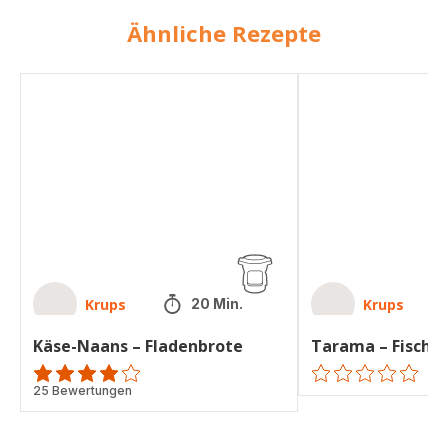
Ähnliche Rezepte
Käse-
Tarama
Naans
–
–
Fischrogencreme
Fladenbrote
Krups
Krups
20 Min.
Käse-Naans – Fladenbrote
Tarama – Fischr
ratings.4.1
25 Bewertungen
ratings.0