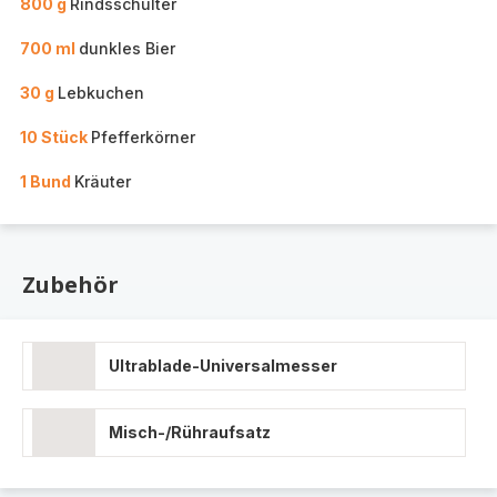
800 g
Rindsschulter
700 ml
dunkles Bier
30 g
Lebkuchen
10 Stück
Pfefferkörner
1 Bund
Kräuter
Zubehör
Ultrablade-Universalmesser
Misch-/Rühraufsatz