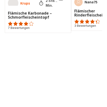
2 Std. 20
Nana75
Krups
Min.
Flämischer
Flämische Karbonade –
Rinderfleischein
Schmorfleischeintopf
ratings.4.3
3 Bewertungen
ratings.3.9
7 Bewertungen