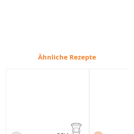
Ähnliche Rezepte
Flämische
Flämischer
Karbonade
Rinderfleischeintopf
–
Schmorfleischeintopf