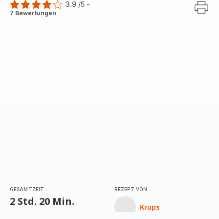
3.9
/5
-
ratings.3.9
7 Bewertungen
GESAMTZEIT
REZEPT VON
2 Std. 20 Min.
Krups