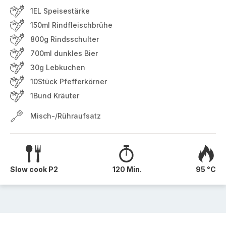
1EL Speisestärke
150ml Rindfleischbrühe
800g Rindsschulter
700ml dunkles Bier
30g Lebkuchen
10Stück Pfefferkörner
1Bund Kräuter
Misch-/Rühraufsatz
Slow cook P2
120 Min.
95 °C