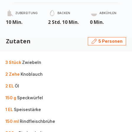
ZUBEREITUNG
BACKEN
ABKÜHLEN
10 Min.
2 Std. 10 Min.
0 Min.
Zutaten
5 Personen
3 Stück
Zwiebeln
2 Zehe
Knoblauch
2 EL
Öl
150 g
Speckwürfel
1 EL
Speisestärke
150 ml
Rindfleischbrühe