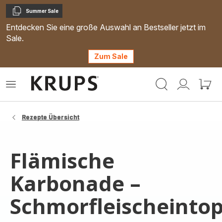
Summer Sale
Kopieren
Entdecken Sie eine große Auswahl an Bestseller jetzt im
Sale.
Zum Sale
Krups
Das
Mein
Mein
Homepage
Menü
Konto
Waren
öffnen
Rezepte Übersicht
Flämische
Karbonade –
Schmorfleischeintop