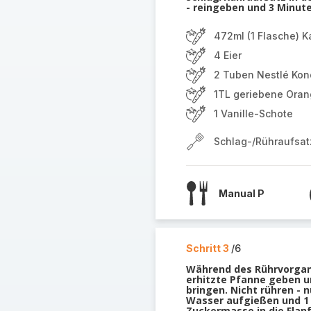
- reingeben und 3 Minute
472ml (1 Flasche) K
4 Eier
2 Tuben Nestlé Kon
1TL geriebene Ora
1 Vanille-Schote
Schlag-/Rühraufsat
Manual P
Schritt 3
/6
Während des Rührvorgang
erhitzte Pfanne geben u
bringen. Nicht rühren - 
Wasser aufgießen und 1 
Zuckermasse in die Flan