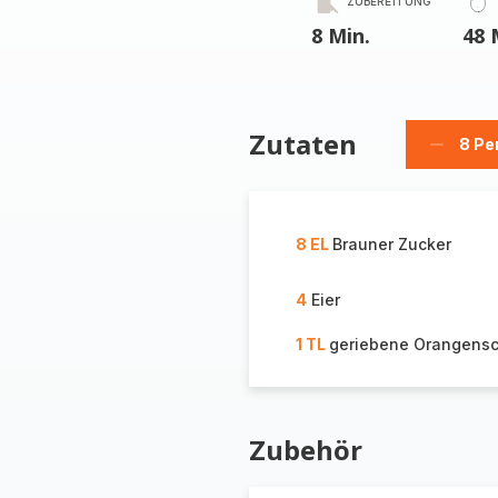
ZUBEREITUNG
8 Min.
48 
Zutaten
8 Pe
Person
löschen
8 EL
Brauner Zucker
4
Eier
1 TL
geriebene Orangens
Zubehör