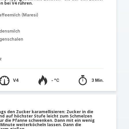
n bei V4 rühren.
affeemilch (Maresi)
densmilch
ngenschalen
z
V4
- °C
3 Min.
s den Zucker karamellisieren: Zucker in die
nd auf höchster Stufe leicht zum Schmelzen
nur die Pfanne schwenken. Dann mit ein wenig
Minute weiterköcheln lassen. Dann die
form gießen.