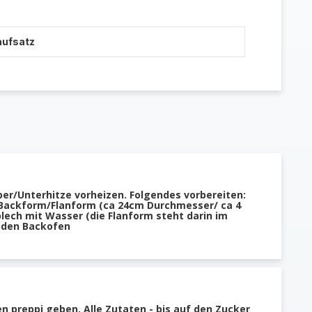
aufsatz
ber/Unterhitze vorheizen. Folgendes vorbereiten:
 Backform/Flanform (ca 24cm Durchmesser/ ca 4
lech mit Wasser (die Flanform steht darin im
r den Backofen
n preppi geben. Alle Zutaten - bis auf den Zucker