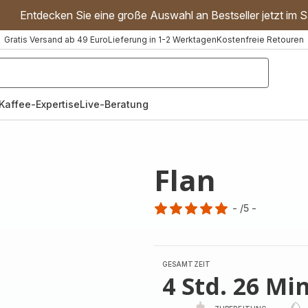
Entdecken Sie eine große Auswahl an Bestseller jetzt im S
Gratis Versand ab 49 Euro
Lieferung in 1-2 Werktagen
Kostenfreie Retouren
"Handmixer","Waffeleisen"]
Kaffee-Expertise
Live-Beratung
Flan
-
/5
-
Bewertung
mit
5
Sternen
GESAMTZEIT
(Durchschnitt)
4 Std. 26 Min