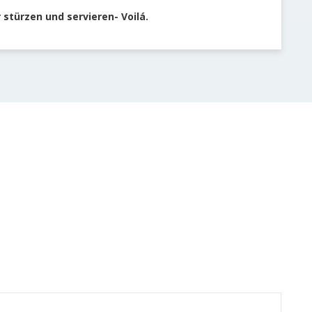
 stürzen und servieren- Voilá.
Gemü