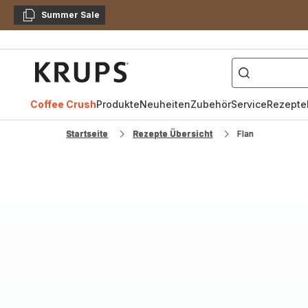
Summer Sale
Kopieren
["Kaffeevollautomat",
Krups
Homepage
Coffee Crush
Produkte
Neuheiten
Zubehör
Service
Rezepte
Startseite
Rezepte Übersicht
Flan