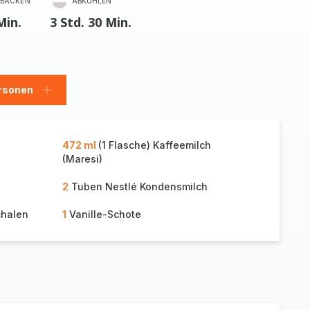
BACKEN
ABKÜHLEN
Min.
3 Std. 30 Min.
rsonen
en
Personen
hinzufügen
472 ml
(1 Flasche) Kaffeemilch
(Maresi)
2
Tuben Nestlé Kondensmilch
chalen
1
Vanille-Schote