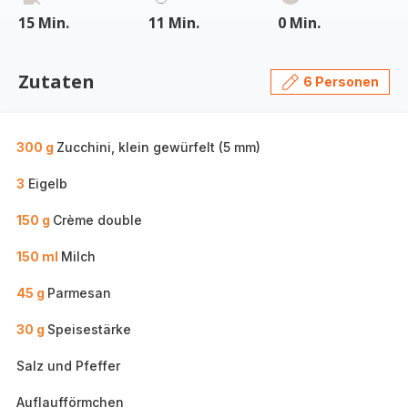
15 Min.
11 Min.
0 Min.
Zutaten
6 Personen
300 g
Zucchini, klein gewürfelt (5 mm)
3
Eigelb
150 g
Crème double
150 ml
Milch
45 g
Parmesan
30 g
Speisestärke
Salz und Pfeffer
Auflaufförmchen