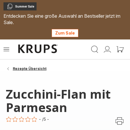
Summer Sale
Kopieren
Entdecken Sie eine große Auswahl an Bestseller jetzt im
Sale.
Zum Sale
Krups
Das
Mein
Mein
Homepage
Menü
Konto
Waren
öffnen
Rezepte Übersicht
Zucchini-Flan mit
Parmesan
-
/5
-
ratings.0