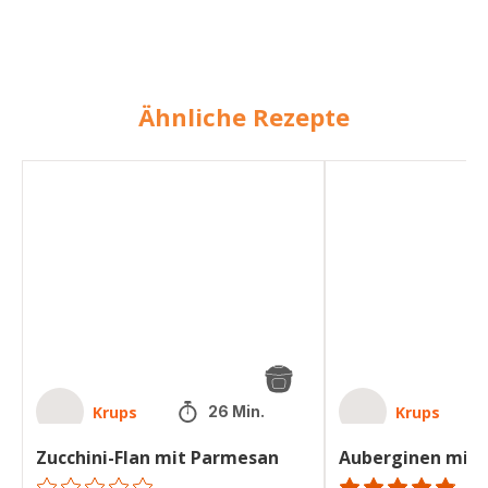
Ähnliche Rezepte
Zucchini-
Auberginen
Flan
mit
mit
Parmesan
Parmesan
Krups
Krups
26 Min.
Zucchini-Flan mit Parmesan
Auberginen mit