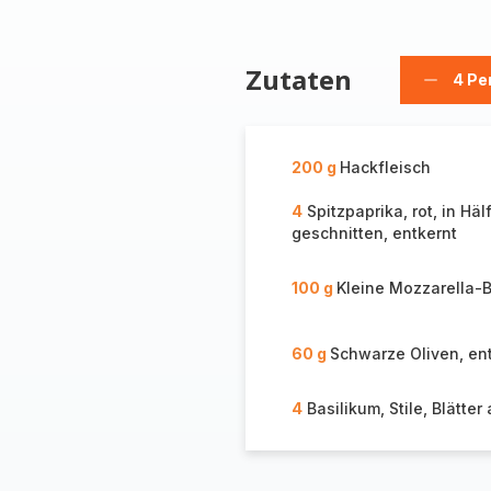
Zutaten
4 Pe
Person
löschen
200 g
Hackfleisch
4
Spitzpaprika, rot, in Häl
geschnitten, entkernt
100 g
Kleine Mozzarella-
60 g
Schwarze Oliven, ent
4
Basilikum, Stile, Blätter