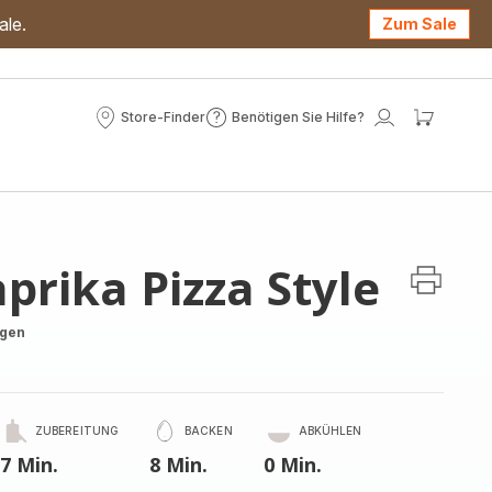
ale.
Zum Sale
Store-Finder
Benötigen Sie Hilfe?
Store-
Benötigen
Mein
Mein
Finder
Sie
Konto
Waren
Hilfe?
prika Pizza Style
ngen
ZUBEREITUNG
BACKEN
ABKÜHLEN
7 Min.
8 Min.
0 Min.