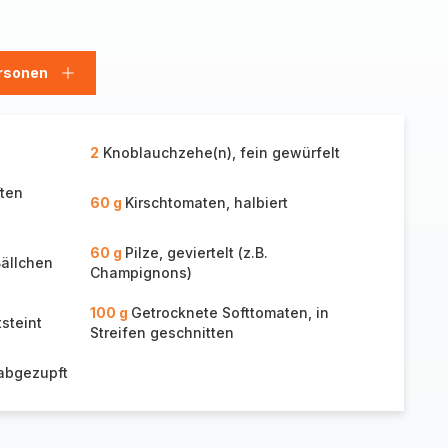
rsonen
en
Personen
hinzufügen
2
Knoblauchzehe(n), fein gewürfelt
ften
60 g
Kirschtomaten, halbiert
60 g
Pilze, geviertelt (z.B.
Bällchen
Champignons)
100 g
Getrocknete Softtomaten, in
steint
Streifen geschnitten
 abgezupft