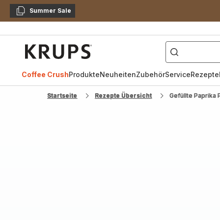
Summer Sale
Kopieren
["Kaffeevollautomat",
Krups
Homepage
Coffee Crush
Produkte
Neuheiten
Zubehör
Service
Rezepte
Startseite
Rezepte Übersicht
Gefüllte Paprika 