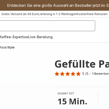
Entdecken Sie eine große Auswahl an Bestseller jetzt im S
Gratis Versand ab 49 Euro
Lieferung in 1-2 Werktagen
Kostenfreie Retouren
"Handmixer","Waffeleisen"]
Kaffee-Expertise
Live-Beratung
Pizza Style
Gefüllte Pa
5
/5
-
1 Bewertu
Bewertung
mit
5
Sternen
GESAMTZEIT
(Durchschnitt)
15 Min.